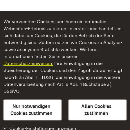
Wir verwenden Cookies, um Ihnen ein optimales
Webseiten-Erlebnis zu bieten. In erster Linie handelt es
Kommen. Staunen. Genießen.
sich dabei um Cookies, die für den Betrieb der Seite
notwendig sind. Zudem nutzen wir Cookies zu Analyse-
sowie anonymen Statistikzwecken. Weitere
Informationen finden Sie in unseren
Datenschutzhinweisen.
Ihre Einwilligung in die
Staatliche Schlösser und Gärten Baden‑Württemberg
Speicherung der Cookies und den Zugriff darauf erfolgt
nach § 25 Abs. 1 TTDSG, die Einwilligung in die weitere
Staatliche Schlösser und Gärten Baden-Württemberg
Datenverarbeitung nach Art. 6 Abs. 1 Buchstabe a)
DSGVO.
Kontakt
FAQ
Impressum
Datenschutz
Gebärdensprache
Leichte Sprache
Erklärung zur Barrierefreiheit
Nur notwendigen
Allen Cookies
BITV-konform (geprüfte Seiten)
Cookies zustimmen
zustimmen
Cookie-Einstellungen anzeigen