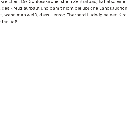
reichen: Die Schlosskirche ist ein Zentralbau, hat also eine
itiges Kreuz aufbaut und damit nicht die übliche Längsausric
heit, wenn man weiß, dass Herzog Eberhard Ludwig seinen Ki
hten ließ.