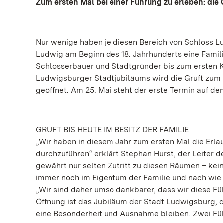
Zum ersten Mal bei einer Führung zu erleben: di
Nur wenige haben je diesen Bereich von Schloss L
Ludwig am Beginn des 18. Jahrhunderts eine Famil
Schlosserbauer und Stadtgründer bis zum ersten Kön
Ludwigsburger Stadtjubiläums wird die Gruft zum e
geöffnet. Am 25. Mai steht der erste Termin auf 
GRUFT BIS HEUTE IM BESITZ DER FAMILIE
„Wir haben in diesem Jahr zum ersten Mal die Erl
durchzuführen“ erklärt Stephan Hurst, der Leiter
gewährt nur selten Zutritt zu diesen Räumen – ke
immer noch im Eigentum der Familie und nach wie 
„Wir sind daher umso dankbarer, dass wir diese Fü
Öffnung ist das Jubiläum der Stadt Ludwigsburg, d
eine Besonderheit und Ausnahme bleiben. Zwei Fü