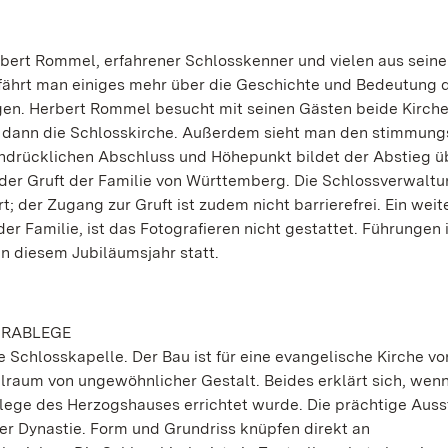
 Rommel, erfahrener Schlosskenner und vielen aus seine
rfährt man einiges mehr über die Geschichte und Bedeutung 
ngen. Herbert Rommel besucht mit seinen Gästen beide Kirch
, dann die Schlosskirche. Außerdem sieht man den stimmung
eindrücklichen Abschluss und Höhepunkt bildet der Abstieg ü
der Gruft der Familie von Württemberg. Die Schlossverwaltu
rt; der Zugang zur Gruft ist zudem nicht barrierefrei. Ein weit
der Familie, ist das Fotografieren nicht gestattet. Führungen 
in diesem Jubiläumsjahr statt.
GRABLEGE
e Schlosskapelle. Der Bau ist für eine evangelische Kirche vo
lraum von ungewöhnlicher Gestalt. Beides erklärt sich, wen
blege des Herzogshauses errichtet wurde. Die prächtige Aus
r Dynastie. Form und Grundriss knüpfen direkt an