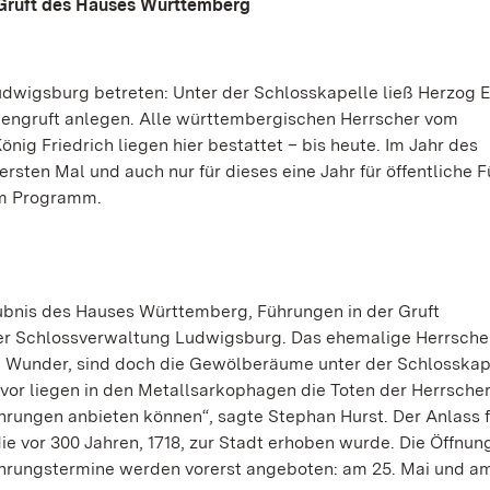
e Gruft des Hauses Württemberg
udwigsburg betreten: Unter der Schlosskapelle ließ Herzog 
iengruft anlegen. Alle württembergischen Herrscher vom
ig Friedrich liegen hier bestattet – bis heute. Im Jahr des
rsten Mal und auch nur für dieses eine Jahr für öffentliche 
dem Programm.
aubnis des Hauses Württemberg, Führungen in der Gruft
 der Schlossverwaltung Ludwigsburg. Das ehemalige Herrsch
in Wunder, sind doch die Gewölberäume unter der Schlosskap
vor liegen in den Metallsarkophagen die Toten der Herrscher
hrungen anbieten können“, sagte Stephan Hurst. Der Anlass f
ie vor 300 Jahren, 1718, zur Stadt erhoben wurde. Die Öffnun
hrungstermine werden vorerst angeboten: am 25. Mai und am