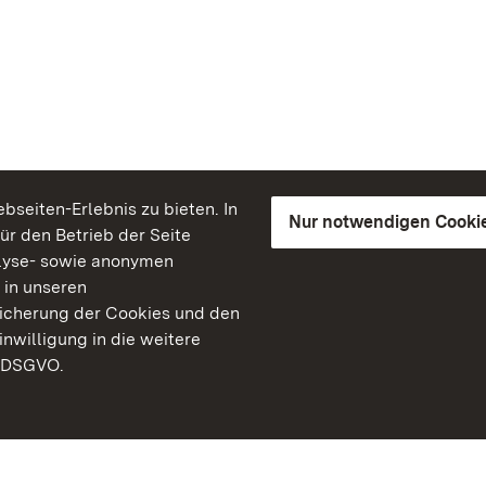
seiten-Erlebnis zu bieten. In
Nur notwendigen Cooki
für den Betrieb der Seite
lyse- sowie anonymen
 in unseren
peicherung der Cookies und den
inwilligung in die weitere
) DSGVO.
Staatliche Schlösser un
Baden-Württemberg
Kontakt
FAQ