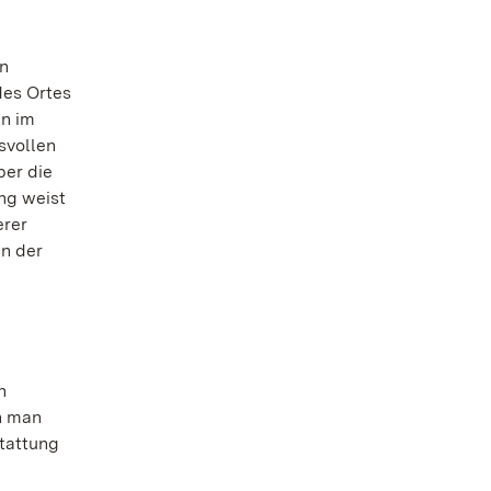
n
des Ortes
en im
svollen
ber die
ng weist
erer
in der
n
n man
stattung