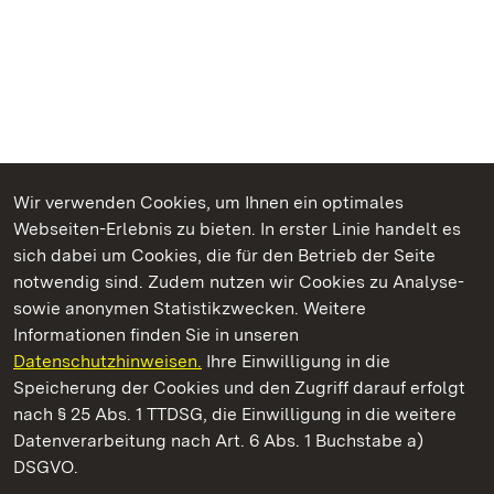
Wir verwenden Cookies, um Ihnen ein optimales
Webseiten-Erlebnis zu bieten. In erster Linie handelt es
Kommen. Staunen. Genießen.
sich dabei um Cookies, die für den Betrieb der Seite
notwendig sind. Zudem nutzen wir Cookies zu Analyse-
sowie anonymen Statistikzwecken. Weitere
Informationen finden Sie in unseren
Datenschutzhinweisen.
Ihre Einwilligung in die
Staatliche Schlösser und Gärten Baden‑Württemberg
Speicherung der Cookies und den Zugriff darauf erfolgt
nach § 25 Abs. 1 TTDSG, die Einwilligung in die weitere
Staatliche Schlösser und Gärten Baden-Württemberg
Datenverarbeitung nach Art. 6 Abs. 1 Buchstabe a)
DSGVO.
Kontakt
FAQ
Impressum
Datenschutz