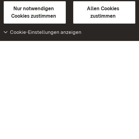
Gebärdensprache
Leichte Sprache
Erklärung zur Barrierefreiheit
Nur notwendigen
Allen Cookies
BITV-konform (geprüfte Seiten)
Cookies zustimmen
zustimmen
Cookie-Einstellungen anzeigen
Weiteres
Portal
Monumente
Besuchen Sie uns auf
Facebook
Besuchen Sie uns auf
Instagram
Besuchen Sie uns auf
Youtube
Lernen Sie unsere Apps
kennen
Google Play Store
App Store für iPhone