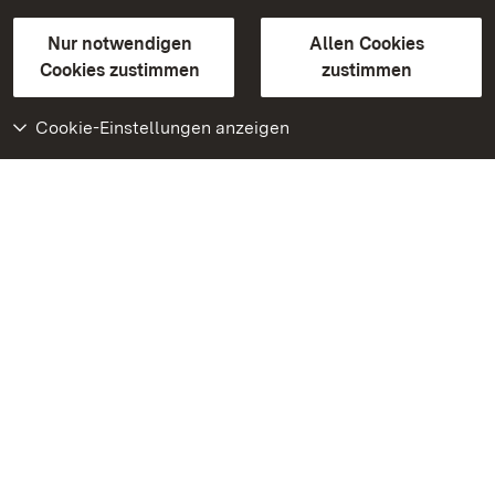
Gebärdensprache
Leichte Sprache
Erklärung zur Barrierefreiheit
Nur notwendigen
Allen Cookies
BITV-konform (geprüfte Seiten)
Cookies zustimmen
zustimmen
Cookie-Einstellungen anzeigen
Weiteres
Portal
Monumente
Besuchen Sie uns auf
Facebook
Besuchen Sie uns auf
Instagram
Besuchen Sie uns auf
Youtube
Lernen Sie unsere Apps
kennen
Google Play Store
App Store für iPhone