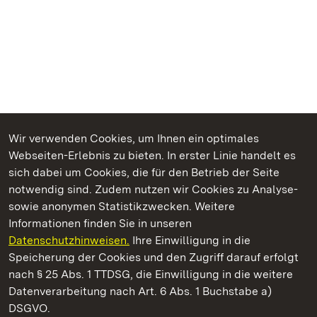
Wir verwenden Cookies, um Ihnen ein optimales
Webseiten-Erlebnis zu bieten. In erster Linie handelt es
Kommen. Staunen. Genießen.
sich dabei um Cookies, die für den Betrieb der Seite
notwendig sind. Zudem nutzen wir Cookies zu Analyse-
sowie anonymen Statistikzwecken. Weitere
Informationen finden Sie in unseren
Datenschutzhinweisen.
Ihre Einwilligung in die
Staatliche Schlösser und Gärten Baden‑Württemberg
Speicherung der Cookies und den Zugriff darauf erfolgt
nach § 25 Abs. 1 TTDSG, die Einwilligung in die weitere
Staatliche Schlösser und Gärten Baden-Württemberg
Datenverarbeitung nach Art. 6 Abs. 1 Buchstabe a)
DSGVO.
Kontakt
FAQ
Impressum
Datenschutz