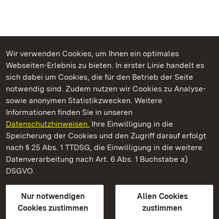
Wir verwenden Cookies, um Ihnen ein optimales
Webseiten-Erlebnis zu bieten. In erster Linie handelt es
Kommen. Staunen. Genießen.
sich dabei um Cookies, die für den Betrieb der Seite
notwendig sind. Zudem nutzen wir Cookies zu Analyse-
sowie anonymen Statistikzwecken. Weitere
Informationen finden Sie in unseren
Datenschutzhinweisen.
Ihre Einwilligung in die
Staatliche Schlösser und Gärten Baden‑Württemberg
Speicherung der Cookies und den Zugriff darauf erfolgt
nach § 25 Abs. 1 TTDSG, die Einwilligung in die weitere
Staatliche Schlösser und Gärten Baden-Württemberg
Datenverarbeitung nach Art. 6 Abs. 1 Buchstabe a)
DSGVO.
Kontakt
FAQ
Impressum
Datenschutz
Gebärdensprache
Leichte Sprache
Erklärung zur Barrierefreiheit
Nur notwendigen
Allen Cookies
BITV-konform (geprüfte Seiten)
Cookies zustimmen
zustimmen