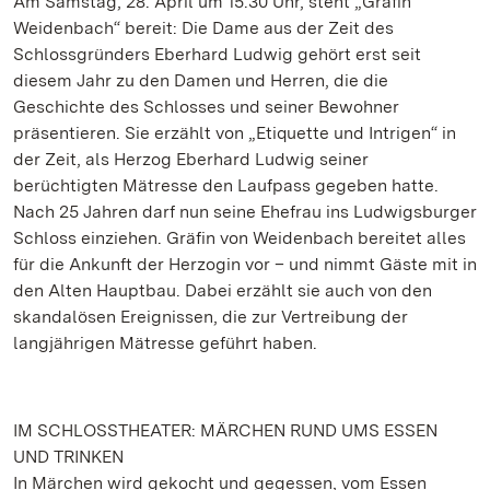
Am Samstag, 28. April um 15.30 Uhr, steht „Gräfin
Weidenbach“ bereit: Die Dame aus der Zeit des
Schlossgründers Eberhard Ludwig gehört erst seit
diesem Jahr zu den Damen und Herren, die die
Geschichte des Schlosses und seiner Bewohner
präsentieren. Sie erzählt von „Etiquette und Intrigen“ in
der Zeit, als Herzog Eberhard Ludwig seiner
berüchtigten Mätresse den Laufpass gegeben hatte.
Nach 25 Jahren darf nun seine Ehefrau ins Ludwigsburger
Schloss einziehen. Gräfin von Weidenbach bereitet alles
für die Ankunft der Herzogin vor – und nimmt Gäste mit in
den Alten Hauptbau. Dabei erzählt sie auch von den
skandalösen Ereignissen, die zur Vertreibung der
langjährigen Mätresse geführt haben.
IM SCHLOSSTHEATER: MÄRCHEN RUND UMS ESSEN
UND TRINKEN
In Märchen wird gekocht und gegessen, vom Essen