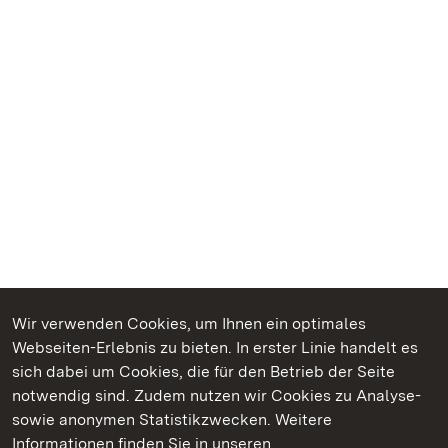
Wir verwenden Cookies, um Ihnen ein optimales
Webseiten-Erlebnis zu bieten. In erster Linie handelt es
Kommen. Staunen. Genießen.
sich dabei um Cookies, die für den Betrieb der Seite
notwendig sind. Zudem nutzen wir Cookies zu Analyse-
sowie anonymen Statistikzwecken. Weitere
Informationen finden Sie in unseren