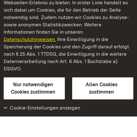
Webseiten-Erlebnis zu bieten. In erster Linie handelt es
Kommen. Staunen. Genießen.
sich dabei um Cookies, die für den Betrieb der Seite
notwendig sind. Zudem nutzen wir Cookies zu Analyse-
sowie anonymen Statistikzwecken. Weitere
Informationen finden Sie in unseren
Datenschutzhinweisen.
Ihre Einwilligung in die
Staatliche Schlösser und Gärten Baden‑Württemberg
Speicherung der Cookies und den Zugriff darauf erfolgt
nach § 25 Abs. 1 TTDSG, die Einwilligung in die weitere
Staatliche Schlösser und Gärten Baden-Württemberg
Datenverarbeitung nach Art. 6 Abs. 1 Buchstabe a)
DSGVO.
Kontakt
FAQ
Impressum
Datenschutz
Gebärdensprache
Leichte Sprache
Erklärung zur Barrierefreiheit
Nur notwendigen
Allen Cookies
BITV-konform (geprüfte Seiten)
Cookies zustimmen
zustimmen
Cookie-Einstellungen anzeigen
Weiteres
Portal
Monumente
Besuchen Sie uns auf
Facebook