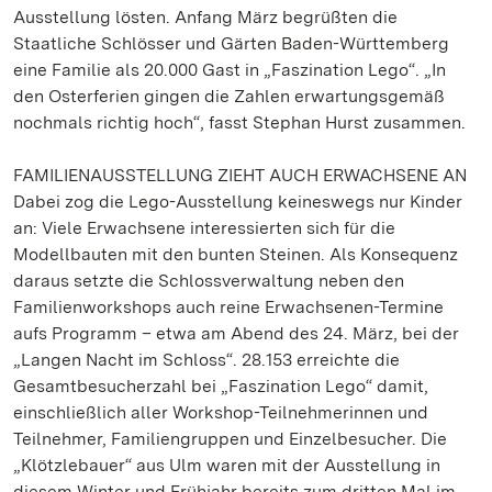
Ausstellung lösten. Anfang März begrüßten die
Staatliche Schlösser und Gärten Baden-Württemberg
eine Familie als 20.000 Gast in „Faszination Lego“. „In
den Osterferien gingen die Zahlen erwartungsgemäß
nochmals richtig hoch“, fasst Stephan Hurst zusammen.
FAMILIENAUSSTELLUNG ZIEHT AUCH ERWACHSENE AN
Dabei zog die Lego-Ausstellung keineswegs nur Kinder
an: Viele Erwachsene interessierten sich für die
Modellbauten mit den bunten Steinen. Als Konsequenz
daraus setzte die Schlossverwaltung neben den
Familienworkshops auch reine Erwachsenen-Termine
aufs Programm – etwa am Abend des 24. März, bei der
„Langen Nacht im Schloss“. 28.153 erreichte die
Gesamtbesucherzahl bei „Faszination Lego“ damit,
einschließlich aller Workshop-Teilnehmerinnen und
Teilnehmer, Familiengruppen und Einzelbesucher. Die
„Klötzlebauer“ aus Ulm waren mit der Ausstellung in
diesem Winter und Frühjahr bereits zum dritten Mal im