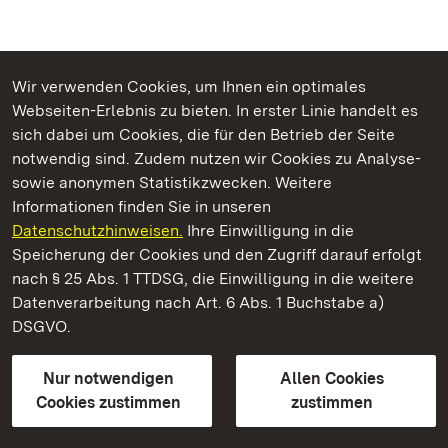
Wir verwenden Cookies, um Ihnen ein optimales
Webseiten-Erlebnis zu bieten. In erster Linie handelt es
Kommen. Staunen. Genießen.
sich dabei um Cookies, die für den Betrieb der Seite
notwendig sind. Zudem nutzen wir Cookies zu Analyse-
sowie anonymen Statistikzwecken. Weitere
Informationen finden Sie in unseren
Datenschutzhinweisen.
Ihre Einwilligung in die
Staatliche Schlösser und Gärten Baden‑Württemberg
Speicherung der Cookies und den Zugriff darauf erfolgt
nach § 25 Abs. 1 TTDSG, die Einwilligung in die weitere
Staatliche Schlösser und Gärten Baden-Württemberg
Datenverarbeitung nach Art. 6 Abs. 1 Buchstabe a)
DSGVO.
Kontakt
FAQ
Impressum
Datenschutz
Gebärdensprache
Leichte Sprache
Erklärung zur Barrierefreiheit
Nur notwendigen
Allen Cookies
BITV-konform (geprüfte Seiten)
Cookies zustimmen
zustimmen