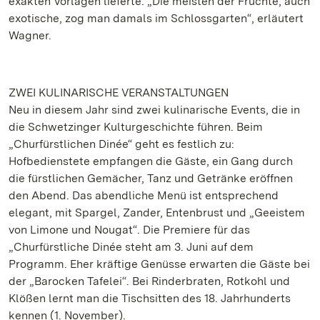
exakten Vorlagen lieferte. „Die meisten der Früchte, auch
exotische, zog man damals im Schlossgarten“, erläutert
Wagner.
ZWEI KULINARISCHE VERANSTALTUNGEN
Neu in diesem Jahr sind zwei kulinarische Events, die in
die Schwetzinger Kulturgeschichte führen. Beim
„Churfürstlichen Dinée“ geht es festlich zu:
Hofbedienstete empfangen die Gäste, ein Gang durch
die fürstlichen Gemächer, Tanz und Getränke eröffnen
den Abend. Das abendliche Menü ist entsprechend
elegant, mit Spargel, Zander, Entenbrust und „Geeistem
von Limone und Nougat“. Die Premiere für das
„Churfürstliche Dinée steht am 3. Juni auf dem
Programm. Eher kräftige Genüsse erwarten die Gäste bei
der „Barocken Tafelei“. Bei Rinderbraten, Rotkohl und
Klößen lernt man die Tischsitten des 18. Jahrhunderts
kennen (1. November).