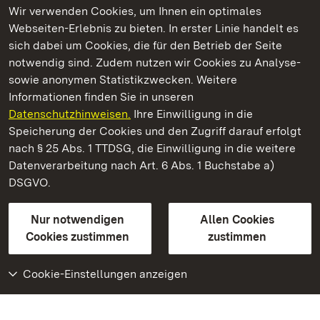
Wir verwenden Cookies, um Ihnen ein optimales
Webseiten-Erlebnis zu bieten. In erster Linie handelt es
Kommen. Staunen. Genießen.
sich dabei um Cookies, die für den Betrieb der Seite
notwendig sind. Zudem nutzen wir Cookies zu Analyse-
sowie anonymen Statistikzwecken. Weitere
Informationen finden Sie in unseren
Datenschutzhinweisen.
Ihre Einwilligung in die
Staatliche Schlösser und Gärten Baden‑Württemberg
Speicherung der Cookies und den Zugriff darauf erfolgt
nach § 25 Abs. 1 TTDSG, die Einwilligung in die weitere
Staatliche Schlösser und Gärten Baden-Württemberg
Datenverarbeitung nach Art. 6 Abs. 1 Buchstabe a)
DSGVO.
Kontakt
FAQ
Impressum
Datenschutz
Gebärdensprache
Leichte Sprache
Erklärung zur Barrierefreiheit
Nur notwendigen
Allen Cookies
BITV-konform (geprüfte Seiten)
Cookies zustimmen
zustimmen
Cookie-Einstellungen anzeigen
Weiteres
Portal
Monumente