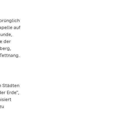
prünglich
apelle auf
tunde,
e der
berg,
Tettnang.
n Städten
er Erde“,
isiert
zu