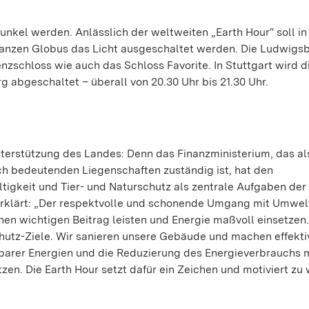
nkel werden. Anlässlich der weltweiten „Earth Hour“ soll in
ganzen Globus das Licht ausgeschaltet werden. Die Ludwigs
schloss wie auch das Schloss Favorite. In Stuttgart wird d
abgeschaltet – überall von 20.30 Uhr bis 21.30 Uhr.
terstützung des Landes: Denn das Finanzministerium, das al
ch bedeutenden Liegenschaften zuständig ist, hat den
igkeit und Tier- und Naturschutz als zentrale Aufgaben der
tt erklärt: „Der respektvolle und schonende Umgang mit Umwel
en wichtigen Beitrag leisten und Energie maßvoll einsetzen.
utz-Ziele. Wir sanieren unsere Gebäude und machen effekti
arer Energien und die Reduzierung des Energieverbrauchs
en. Die Earth Hour setzt dafür ein Zeichen und motiviert zu 