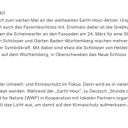
MIT
ch zum vierten Mal an der weltweiten Earth-Hour-Aktion. Urs
 auch das Favoriteschloss mit. Erstmals dabei ist die Grabk
n die Scheinwerfer an den Fassaden am 24. März für eine S
ichen Schlösser und Gärten Baden-Württemberg machen mehrer
 Symbolkraft. Mit dabei sind etwa die Schlösser von Heidel
le auf dem Württemberg, in Oberschwaben das Neue Schloss 
er Umwelt- und Klimaschutz im Fokus. Dann wird es in viele
kel werden. Während der „Earth Hour“, zu Deutsch „Stunde d
for Nature (WWF) in Kooperation mit lokalen Partnern organ
lt das Licht aus, um damit auf den Klimaschutz aufmerksam 