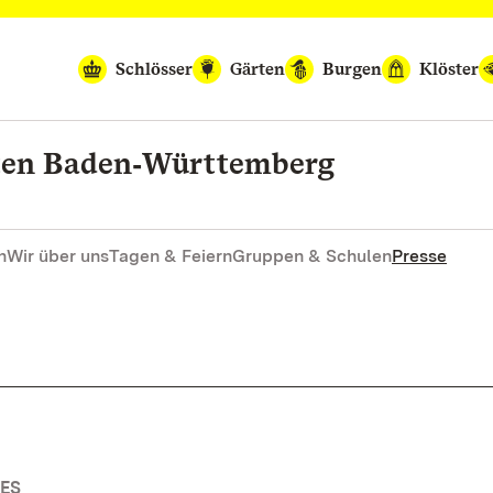
Schlösser
Gärten
Burgen
Klöster
rten Baden‑Württemberg
n
Wir über uns
Tagen & Feiern
Gruppen & Schulen
Presse
ES