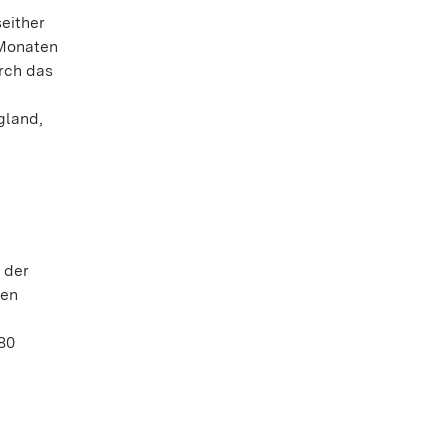
either
 Monaten
rch das
gland,
 der
len
80