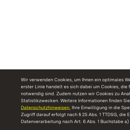
Wir verwenden Cookies, um Ihnen ein optimales Web
erster Linie handelt es sich dabei um Cookies, die 
notwendig sind. Zudem nutzen wir Cookies zu Ana
Statistikzwecken. Weitere Informationen finden Sie
Datenschutzhinweisen.
Ihre Einwilligung in die S
Kommen. Staunen. Genießen.
Zugriff darauf erfolgt nach § 25 Abs. 1 TTDSG, die E
Datenverarbeitung nach Art. 6 Abs. 1 Buchstabe a