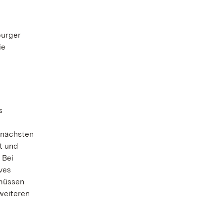
burger
ie
s
 nächsten
t und
 Bei
ves
 müssen
weiteren