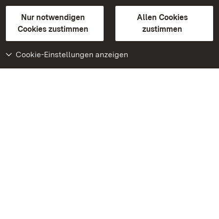
Gebärdensprache
Leichte Sprache
Erklärung zur Barrierefreiheit
Nur notwendigen
Allen Cookies
BITV-konform (geprüfte Seiten)
Cookies zustimmen
zustimmen
Cookie-Einstellungen anzeigen
Weiteres
Portal
Monumente
Besuchen Sie uns auf
Facebook
Besuchen Sie uns auf
Instagram
Besuchen Sie uns auf
Youtube
Lernen Sie unsere Apps
kennen
Google Play Store
App Store für iPhone