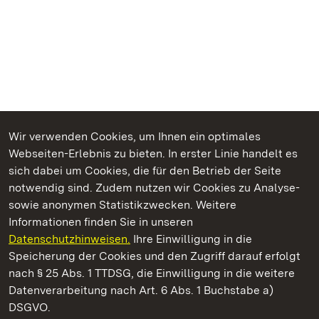
Wir verwenden Cookies, um Ihnen ein optimales
Webseiten-Erlebnis zu bieten. In erster Linie handelt es
Kommen. Staunen. Genießen.
sich dabei um Cookies, die für den Betrieb der Seite
notwendig sind. Zudem nutzen wir Cookies zu Analyse-
sowie anonymen Statistikzwecken. Weitere
Informationen finden Sie in unseren
Datenschutzhinweisen.
Ihre Einwilligung in die
Staatliche Schlösser und Gärten Baden‑Württemberg
Speicherung der Cookies und den Zugriff darauf erfolgt
nach § 25 Abs. 1 TTDSG, die Einwilligung in die weitere
Staatliche Schlösser und Gärten Baden-Württemberg
Datenverarbeitung nach Art. 6 Abs. 1 Buchstabe a)
DSGVO.
Kontakt
FAQ
Impressum
Datenschutz