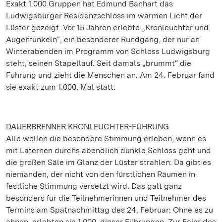
Exakt 1.000 Gruppen hat Edmund Banhart das
Ludwigsburger Residenzschloss im warmen Licht der
Lüster gezeigt: Vor 15 Jahren erlebte „Kronleuchter und
Augenfunkeln“, ein besonderer Rundgang, der nur an
Winterabenden im Programm von Schloss Ludwigsburg
steht, seinen Stapellauf. Seit damals „brummt“ die
Führung und zieht die Menschen an. Am 24. Februar fand
sie exakt zum 1.000. Mal statt.
DAUERBRENNER KRONLEUCHTER-FÜHRUNG
Alle wollen die besondere Stimmung erleben, wenn es
mit Laternen durchs abendlich dunkle Schloss geht und
die großen Säle im Glanz der Lüster strahlen: Da gibt es
niemanden, der nicht von den fürstlichen Räumen in
festliche Stimmung versetzt wird. Das galt ganz
besonders für die Teilnehmerinnen und Teilnehmer des
Termins am Spätnachmittag des 24. Februar: Ohne es zu
ahnen, erlebten sie 1.000. dieser Führungen. Zur Feier des