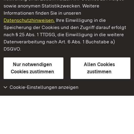
sowie anonymen Statistikzwecken. Weitere
Informationen finden Sie in unseren
Datenschutzhinweisen.
Ihre Einwilligung in die
Staatliche Schlösser und Gärten Baden‑Württemberg
Speicherung der Cookies und den Zugriff darauf erfolgt
nach § 25 Abs. 1 TTDSG, die Einwilligung in die weitere
Staatliche Schlösser und Gärten Baden-Württemberg
Datenverarbeitung nach Art. 6 Abs. 1 Buchstabe a)
DSGVO.
Kontakt
FAQ
Impressum
Datenschutz
Gebärdensprache
Leichte Sprache
Erklärung zur Barrierefreiheit
Nur notwendigen
Allen Cookies
BITV-konform (geprüfte Seiten)
Cookies zustimmen
zustimmen
Cookie-Einstellungen anzeigen
Weiteres
Portal
Monumente
Besuchen Sie uns auf
Facebook
Besuchen Sie uns auf
Instagram
Besuchen Sie uns auf