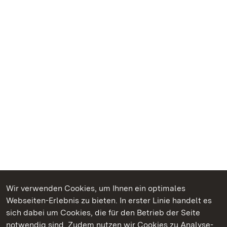
Wir verwenden Cookies, um Ihnen ein optimales
Webseiten-Erlebnis zu bieten. In erster Linie handelt es
Kommen. Staunen. Genießen.
sich dabei um Cookies, die für den Betrieb der Seite
notwendig sind. Zudem nutzen wir Cookies zu Analyse-