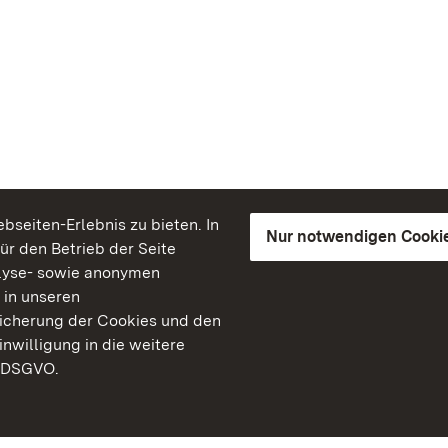
seiten-Erlebnis zu bieten. In
Nur notwendigen Cooki
für den Betrieb der Seite
lyse- sowie anonymen
 in unseren
peicherung der Cookies und den
inwilligung in die weitere
) DSGVO.
Staatliche Schlösser un
Baden-Württemberg