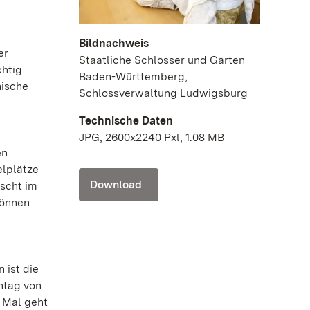
Bildnachweis
er
Staatliche Schlösser und Gärten
chtig
Baden-Württemberg,
nische
Schlossverwaltung Ludwigsburg
Technische Daten
JPG, 2600x2240 Pxl, 1.08 MB
en
elplätze
Download
nscht im
können
 ist die
ntag von
s Mal geht