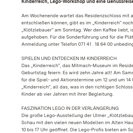
Kinderreich, Lego-Workshop und eine Genussreise
Am Wochenende wartet das Residenzschloss mit attr
entschließen können, gibt es im „Kinderreich“ noc
„Klötzlebauer“ am Sonntag. Wer den Kaffee liebt, 
aufgehoben. Für die Sonderführung und für die Plä
Anmeldung unter Telefon 071 41 . 18 64 00 unbeding
SPIELEN UND ENTDECKEN IM KINDERREICH
Das „Kinderreich“, das Mitmach-Museum im Residenz
Geburtstag feiern: Es wird zehn Jahre alt! Am S
für die Spiel- und Aktionstermine um 12 und um 14
„Kinderreich“, all das, was in den richtigen Schl
Kinder ab vier Jahren mit ihrer Begleitung.
FASZINATION LEGO IN DER VERLÄNGERUNG
Die große Lego-Ausstellung der Ulmer „Klötzlebaue
Schau mit den vielen neuen Modellen im Alten Hau
10 bis 17 Uhr geöffnet. Die Lego-Profis bieten am 