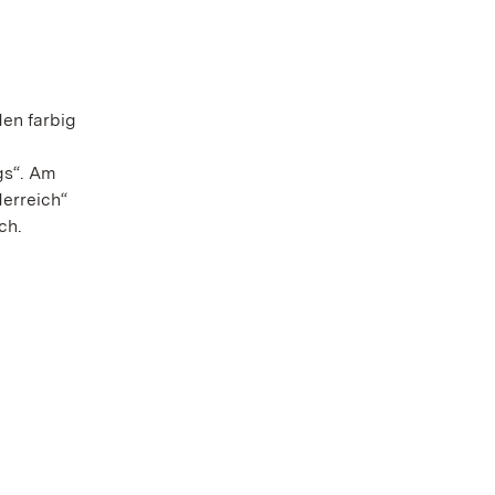
den farbig
gs“. Am
derreich“
ch.