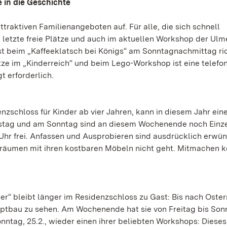
 in die Geschichte
aktiven Familienangeboten auf. Für alle, die sich schnell
h letzte freie Plätze und auch im aktuellen Workshop der Ulm
ist beim „Kaffeeklatsch bei Königs“ am Sonntagnachmittag ri
tze im „Kinderreich“ und beim Lego-Workshop ist eine telefo
t erforderlich.
schloss für Kinder ab vier Jahren, kann in diesem Jahr ein
amstag und am Sonntag sind an diesem Wochenende noch Einz
 Uhr frei. Anfassen und Ausprobieren sind ausdrücklich erwü
ossräumen mit ihren kostbaren Möbeln nicht geht. Mitmachen 
r“ bleibt länger im Residenzschloss zu Gast: Bis nach Ostern
ptbau zu sehen. Am Wochenende hat sie von Freitag bis Son
Sonntag, 25.2., wieder einen ihrer beliebten Workshops: Diese