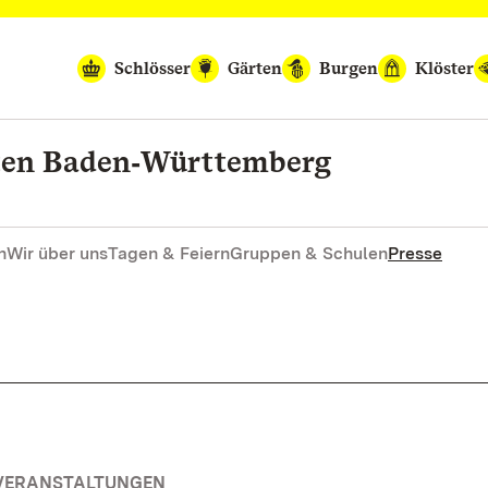
Schlösser
Gärten
Burgen
Klöster
rten Baden‑Württemberg
n
Wir über uns
Tagen & Feiern
Gruppen & Schulen
Presse
 VERANSTALTUNGEN