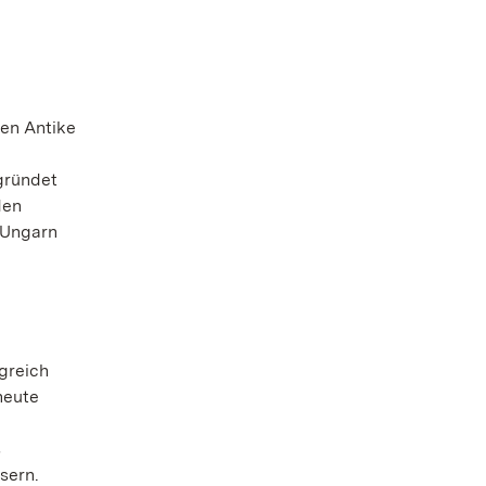
hen Antike
egründet
den
 Ungarn
lgreich
heute
s
sern.