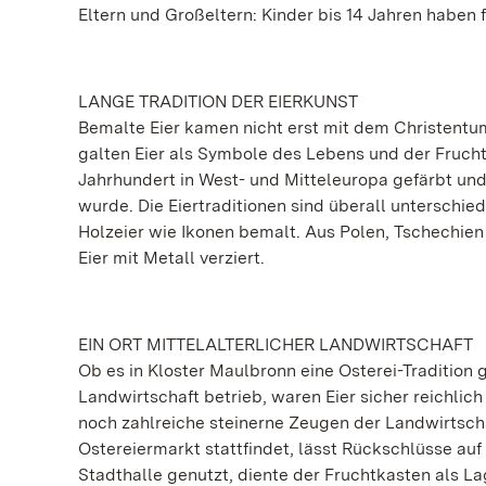
Eltern und Großeltern: Kinder bis 14 Jahren haben fr
LANGE TRADITION DER EIERKUNST
Bemalte Eier kamen nicht erst mit dem Christentu
galten Eier als Symbole des Lebens und der Fruch
Jahrhundert in West- und Mitteleuropa gefärbt und 
wurde. Die Eiertraditionen sind überall unterschi
Holzeier wie Ikonen bemalt. Aus Polen, Tschechie
Eier mit Metall verziert.
EIN ORT MITTELALTERLICHER LANDWIRTSCHAFT
Ob es in Kloster Maulbronn eine Osterei-Tradition g
Landwirtschaft betrieb, waren Eier sicher reichli
noch zahlreiche steinerne Zeugen der Landwirtscha
Ostereiermarkt stattfindet, lässt Rückschlüsse auf 
Stadthalle genutzt, diente der Fruchtkasten als Lag