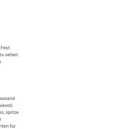
 Fest
zu sehen.
s
ussland
ievoll
s, spitze
r
hten für