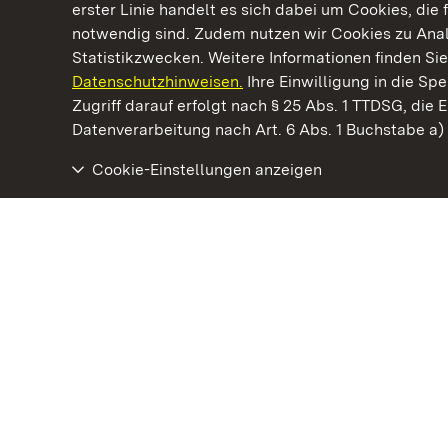
erster Linie handelt es sich dabei um Cookies, die 
notwendig sind. Zudem nutzen wir Cookies zu Ana
Statistikzwecken. Weitere Informationen finden Sie
Datenschutzhinweisen.
Ihre Einwilligung in die S
Kommen. Staunen. Genießen.
Zugriff darauf erfolgt nach § 25 Abs. 1 TTDSG, die E
Datenverarbeitung nach Art. 6 Abs. 1 Buchstabe a
Cookie-Einstellungen anzeigen
Staatliche Schlösser und Gärten Baden‑Württemberg