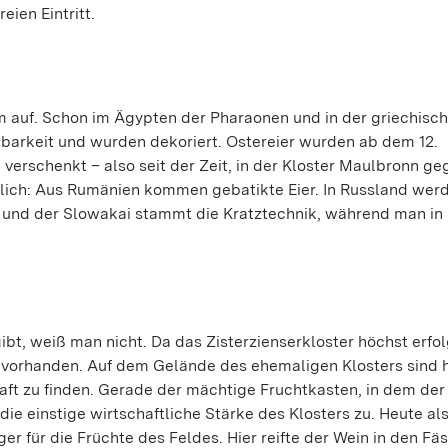
eien Eintritt.
m auf. Schon im Ägypten der Pharaonen und in der griechisc
tbarkeit und wurden dekoriert. Ostereier wurden ab dem 12.
verschenkt – also seit der Zeit, in der Kloster Maulbronn g
edlich: Aus Rumänien kommen gebatikte Eier. In Russland wer
n und der Slowakai stammt die Kratztechnik, während man in
ibt, weiß man nicht. Da das Zisterzienserkloster höchst erfo
ch vorhanden. Auf dem Gelände des ehemaligen Klosters sind 
ft zu finden. Gerade der mächtige Fruchtkasten, in dem der
die einstige wirtschaftliche Stärke des Klosters zu. Heute al
er für die Früchte des Feldes. Hier reifte der Wein in den Fäs