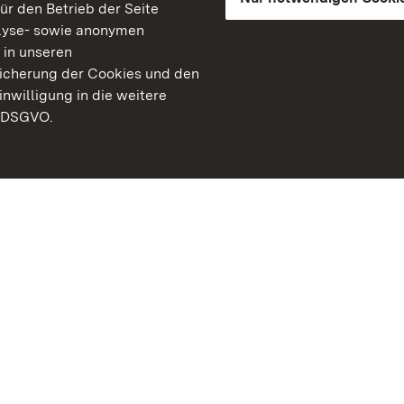
für den Betrieb der Seite
lyse- sowie anonymen
 in unseren
peicherung der Cookies und den
inwilligung in die weitere
) DSGVO.
Staatliche Schlösser un
Baden-Württemberg
Kontakt
FAQ
Impressum
Datenschutz
Gebärdensprache
Leichte Sprache
Erklärung zur Barrierefre
BITV-konform (geprüfte S