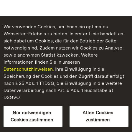
Wir verwenden Cookies, um Ihnen ein optimales
Webseiten-Erlebnis zu bieten. In erster Linie handelt es
Kommen. Staunen. Genießen.
sich dabei um Cookies, die für den Betrieb der Seite
notwendig sind. Zudem nutzen wir Cookies zu Analyse-
sowie anonymen Statistikzwecken. Weitere
Informationen finden Sie in unseren
Datenschutzhinweisen.
Ihre Einwilligung in die
Staatliche Schlösser und Gärten Baden‑Württemberg
Speicherung der Cookies und den Zugriff darauf erfolgt
nach § 25 Abs. 1 TTDSG, die Einwilligung in die weitere
Staatliche Schlösser und Gärten Baden-Württemberg
Datenverarbeitung nach Art. 6 Abs. 1 Buchstabe a)
DSGVO.
Kontakt
FAQ
Impressum
Datenschutz
Gebärdensprache
Leichte Sprache
Erklärung zur Barrierefreiheit
Nur notwendigen
Allen Cookies
BITV-konform (geprüfte Seiten)
Cookies zustimmen
zustimmen