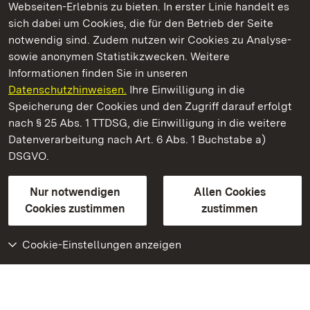
Webseiten-Erlebnis zu bieten. In erster Linie handelt es
Kommen. Staunen. Genießen.
sich dabei um Cookies, die für den Betrieb der Seite
notwendig sind. Zudem nutzen wir Cookies zu Analyse-
sowie anonymen Statistikzwecken. Weitere
Informationen finden Sie in unseren
Datenschutzhinweisen.
Ihre Einwilligung in die
Staatliche Schlösser und Gärten Baden‑Württemberg
Speicherung der Cookies und den Zugriff darauf erfolgt
nach § 25 Abs. 1 TTDSG, die Einwilligung in die weitere
Staatliche Schlösser und Gärten Baden-Württemberg
Datenverarbeitung nach Art. 6 Abs. 1 Buchstabe a)
DSGVO.
Kontakt
FAQ
Impressum
Datenschutz
Gebärdensprache
Leichte Sprache
Erklärung zur Barrierefreiheit
Nur notwendigen
Allen Cookies
BITV-konform (geprüfte Seiten)
Cookies zustimmen
zustimmen
Cookie-Einstellungen anzeigen
Weiteres
Portal
Monumente
Besuchen Sie uns auf
Facebook