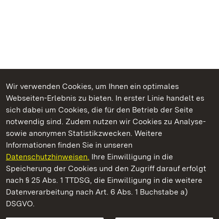
Wir verwenden Cookies, um Ihnen ein optimales
Webseiten-Erlebnis zu bieten. In erster Linie handelt es
Kommen. Staunen. Genießen.
sich dabei um Cookies, die für den Betrieb der Seite
notwendig sind. Zudem nutzen wir Cookies zu Analyse-
sowie anonymen Statistikzwecken. Weitere
Informationen finden Sie in unseren
Datenschutzhinweisen.
Ihre Einwilligung in die
Staatliche Schlösser und Gärten Baden‑Württemberg
Speicherung der Cookies und den Zugriff darauf erfolgt
nach § 25 Abs. 1 TTDSG, die Einwilligung in die weitere
Staatliche Schlösser und Gärten Baden-Württemberg
Datenverarbeitung nach Art. 6 Abs. 1 Buchstabe a)
DSGVO.
Kontakt
FAQ
Impressum
Datenschutz