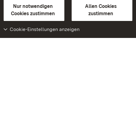
Gebärdensprache
Leichte Sprache
Erklärung zur Barrierefreiheit
Nur notwendigen
Allen Cookies
BITV-konform (geprüfte Seiten)
Cookies zustimmen
zustimmen
Cookie-Einstellungen anzeigen
Weiteres
Portal
Monumente
Besuchen Sie uns auf
Facebook
Besuchen Sie uns auf
Instagram
Besuchen Sie uns auf
Youtube
Lernen Sie unsere Apps
kennen
Google Play Store
App Store für iPhone