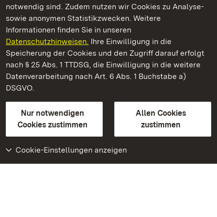
notwendig sind. Zudem nutzen wir Cookies zu Analyse-
sowie anonymen Statistikzwecken. Weitere
Informationen finden Sie in unseren
Datenschutzhinweisen.
Ihre Einwilligung in die
Staatliche Schlösser und Gärten Baden‑Württemberg
Speicherung der Cookies und den Zugriff darauf erfolgt
nach § 25 Abs. 1 TTDSG, die Einwilligung in die weitere
Staatliche Schlösser und Gärten Baden-Württemberg
Datenverarbeitung nach Art. 6 Abs. 1 Buchstabe a)
DSGVO.
Kontakt
FAQ
Impressum
Datenschutz
Gebärdensprache
Leichte Sprache
Erklärung zur Barrierefreiheit
Nur notwendigen
Allen Cookies
BITV-konform (geprüfte Seiten)
Cookies zustimmen
zustimmen
Cookie-Einstellungen anzeigen
Weiteres
Portal
Monumente
Besuchen Sie uns auf
Facebook
Besuchen Sie uns auf
Instagram