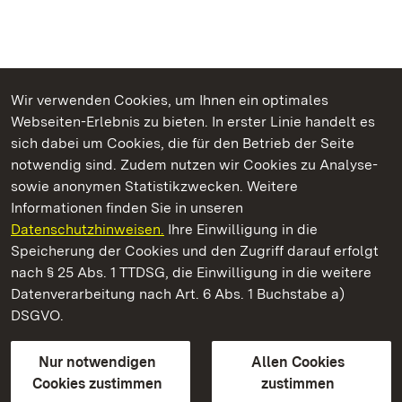
Wir verwenden Cookies, um Ihnen ein optimales
Webseiten-Erlebnis zu bieten. In erster Linie handelt es
Kommen. Staunen. Genießen.
sich dabei um Cookies, die für den Betrieb der Seite
notwendig sind. Zudem nutzen wir Cookies zu Analyse-
sowie anonymen Statistikzwecken. Weitere
Informationen finden Sie in unseren
Datenschutzhinweisen.
Ihre Einwilligung in die
Staatliche Schlösser und Gärten Baden‑Württemberg
Speicherung der Cookies und den Zugriff darauf erfolgt
nach § 25 Abs. 1 TTDSG, die Einwilligung in die weitere
Staatliche Schlösser und Gärten Baden-Württemberg
Datenverarbeitung nach Art. 6 Abs. 1 Buchstabe a)
DSGVO.
Kontakt
FAQ
Impressum
Datenschutz
Gebärdensprache
Leichte Sprache
Erklärung zur Barrierefreiheit
Nur notwendigen
Allen Cookies
BITV-konform (geprüfte Seiten)
Cookies zustimmen
zustimmen