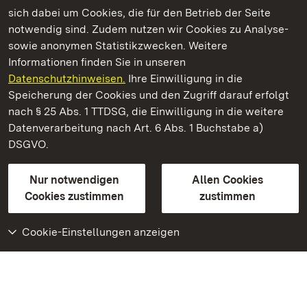
Kommen. Staunen. Genießen.
sich dabei um Cookies, die für den Betrieb der Seite
notwendig sind. Zudem nutzen wir Cookies zu Analyse-
sowie anonymen Statistikzwecken. Weitere
Informationen finden Sie in unseren
Datenschutzhinweisen.
Ihre Einwilligung in die
Staatliche Schlösser und Gärten Baden‑Württemberg
Speicherung der Cookies und den Zugriff darauf erfolgt
nach § 25 Abs. 1 TTDSG, die Einwilligung in die weitere
Staatliche Schlösser und Gärten Baden-Württemberg
Datenverarbeitung nach Art. 6 Abs. 1 Buchstabe a)
DSGVO.
Kontakt
FAQ
Impressum
Datenschutz
Gebärdensprache
Leichte Sprache
Erklärung zur Barrierefreiheit
Nur notwendigen
Allen Cookies
BITV-konform (geprüfte Seiten)
Cookies zustimmen
zustimmen
Cookie-Einstellungen anzeigen
Weiteres
Portal
Monumente
Besuchen Sie uns auf
Facebook