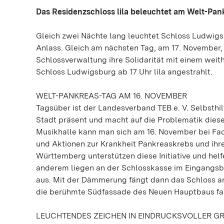
Das Residenzschloss lila beleuchtet am Welt-Pan
Gleich zwei Nächte lang leuchtet Schloss Ludwigsb
Anlass. Gleich am nächsten Tag, am 17. November,
Schlossverwaltung ihre Solidarität mit einem weit
Schloss Ludwigsburg ab 17 Uhr lila angestrahlt.
WELT-PANKREAS-TAG AM 16. NOVEMBER
Tagsüber ist der Landesverband TEB e. V. Selbsthi
Stadt präsent und macht auf die Problematik die
Musikhalle kann man sich am 16. November bei Fac
und Aktionen zur Krankheit Pankreaskrebs und ihr
Württemberg unterstützen diese Initiative und helf
anderem liegen an der Schlosskasse im Eingangsb
aus. Mit der Dämmerung fängt dann das Schloss an,
die berühmte Südfassade des Neuen Hauptbaus far
LEUCHTENDES ZEICHEN IN EINDRUCKSVOLLER G