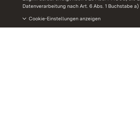
Datenverarbeitung nach Art. 6 Abs. 1 Buchstabe a
Cookie-Einstellungen anzeigen
Staatliche Schlösser und Gärten Baden‑Württemberg