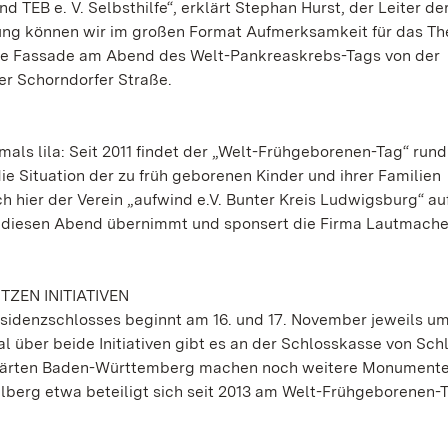
 TEB e. V. Selbsthilfe“, erklärt Stephan Hurst, der Leiter de
ung können wir im großen Format Aufmerksamkeit für das T
htete Fassade am Abend des Welt-Pankreaskrebs-Tags von der
er Schorndorfer Straße.
als lila: Seit 2011 findet der „Welt-Frühgeborenen-Tag“ run
die Situation der zu früh geborenen Kinder und ihrer Familien
ier der Verein „aufwind e.V. Bunter Kreis Ludwigsburg“ auf 
r diesen Abend übernimmt und sponsert die Firma Lautmache
ZEN INITIATIVEN
idenzschlosses beginnt am 16. und 17. November jeweils um
l über beide Initiativen gibt es an der Schlosskasse von Sch
d Gärten Baden-Württemberg machen noch weitere Monument
delberg etwa beteiligt sich seit 2013 am Welt-Frühgeborenen-