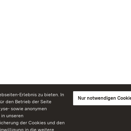
seiten-Erlebnis zu bieten. In
Nur notwendigen Cooki
für den Betrieb der Seite
lyse- sowie anonymen
 in unseren
peicherung der Cookies und den
inwilligung in die weitere