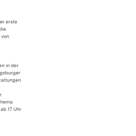
er erste
die
 von
en in der
igsburger
taltungen
-
r
 Thema
 ab 17 Uhr