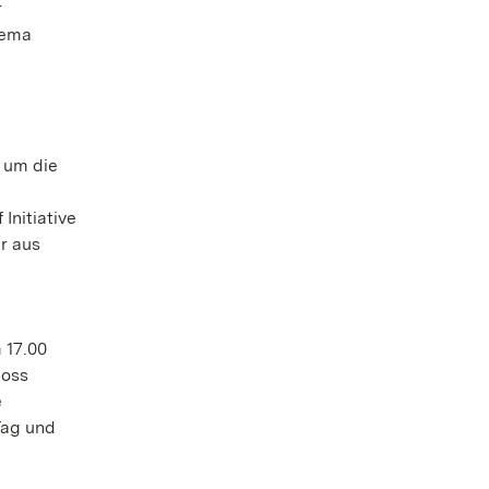
r
hema
d um die
Initiative
r aus
 17.00
loss
e
Tag und