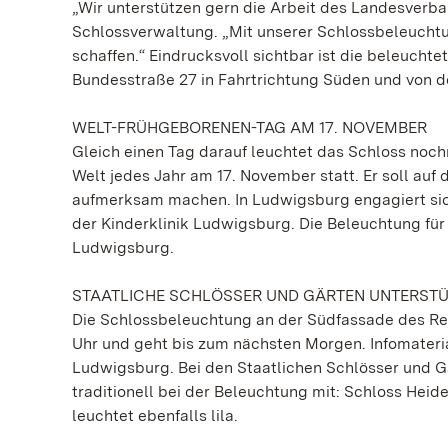
„Wir unterstützen gern die Arbeit des Landesverband
Schlossverwaltung. „Mit unserer Schlossbeleucht
schaffen.“ Eindrucksvoll sichtbar ist die beleuc
Bundesstraße 27 in Fahrtrichtung Süden und von d
WELT-FRÜHGEBORENEN-TAG AM 17. NOVEMBER
Gleich einen Tag darauf leuchtet das Schloss nochm
Welt jedes Jahr am 17. November statt. Er soll auf 
aufmerksam machen. In Ludwigsburg engagiert sich h
der Kinderklinik Ludwigsburg. Die Beleuchtung fü
Ludwigsburg.
STAATLICHE SCHLÖSSER UND GÄRTEN UNTERSTÜT
Die Schlossbeleuchtung an der Südfassade des Res
Uhr und geht bis zum nächsten Morgen. Infomateria
Ludwigsburg. Bei den Staatlichen Schlösser un
traditionell bei der Beleuchtung mit: Schloss Hei
leuchtet ebenfalls lila.