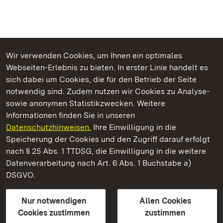
Wir verwenden Cookies, um Ihnen ein optimales
Webseiten-Erlebnis zu bieten. In erster Linie handelt es
Kommen. Staunen. Genießen.
sich dabei um Cookies, die für den Betrieb der Seite
notwendig sind. Zudem nutzen wir Cookies zu Analyse-
sowie anonymen Statistikzwecken. Weitere
Informationen finden Sie in unseren
Datenschutzhinweisen.
Ihre Einwilligung in die
Staatliche Schlösser und Gärten Baden‑Württemberg
Speicherung der Cookies und den Zugriff darauf erfolgt
nach § 25 Abs. 1 TTDSG, die Einwilligung in die weitere
Staatliche Schlösser und Gärten Baden-Württemberg
Datenverarbeitung nach Art. 6 Abs. 1 Buchstabe a)
DSGVO.
Kontakt
FAQ
Impressum
Datenschutz
Gebärdensprache
Leichte Sprache
Erklärung zur Barrierefreiheit
Nur notwendigen
Allen Cookies
BITV-konform (geprüfte Seiten)
Cookies zustimmen
zustimmen