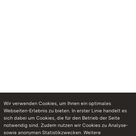
Wir verwenden Cookies, um Ihnen ein optimales
Webseiten-Erlebnis zu bieten. In erster Linie handelt es
Kommen. Staunen. Genießen.
sich dabei um Cookies, die für den Betrieb der Seite
notwendig sind. Zudem nutzen wir Cookies zu Analyse-
sowie anonymen Statistikzwecken. Weitere