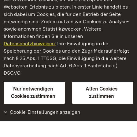
Webseiten-Erlebnis zu bieten. In erster Linie handelt es
Kommen. Staunen. Genießen.
sich dabei um Cookies, die für den Betrieb der Seite
notwendig sind. Zudem nutzen wir Cookies zu Analyse-
sowie anonymen Statistikzwecken. Weitere
Informationen finden Sie in unseren
Datenschutzhinweisen.
Ihre Einwilligung in die
Staatliche Schlösser und Gärten Baden‑Württemberg
Speicherung der Cookies und den Zugriff darauf erfolgt
nach § 25 Abs. 1 TTDSG, die Einwilligung in die weitere
Staatliche Schlösser und Gärten Baden-Württemberg
Datenverarbeitung nach Art. 6 Abs. 1 Buchstabe a)
DSGVO.
Kontakt
FAQ
Impressum
Datenschutz
Gebärdensprache
Leichte Sprache
Erklärung zur Barrierefreiheit
Nur notwendigen
Allen Cookies
BITV-konform (geprüfte Seiten)
Cookies zustimmen
zustimmen
Cookie-Einstellungen anzeigen
Weiteres
Portal
Monumente
Besuchen Sie uns auf