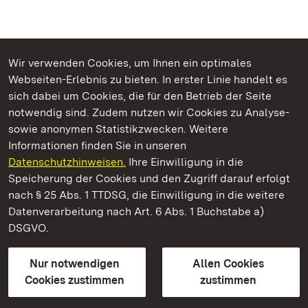
Wir verwenden Cookies, um Ihnen ein optimales
Webseiten-Erlebnis zu bieten. In erster Linie handelt es
Kommen. Staunen. Genießen.
sich dabei um Cookies, die für den Betrieb der Seite
notwendig sind. Zudem nutzen wir Cookies zu Analyse-
sowie anonymen Statistikzwecken. Weitere
Informationen finden Sie in unseren
Datenschutzhinweisen.
Ihre Einwilligung in die
Staatliche Schlösser und Gärten Baden‑Württemberg
Speicherung der Cookies und den Zugriff darauf erfolgt
nach § 25 Abs. 1 TTDSG, die Einwilligung in die weitere
Staatliche Schlösser und Gärten Baden-Württemberg
Datenverarbeitung nach Art. 6 Abs. 1 Buchstabe a)
DSGVO.
Kontakt
FAQ
Impressum
Datenschutz
Gebärdensprache
Leichte Sprache
Erklärung zur Barrierefreiheit
Nur notwendigen
Allen Cookies
BITV-konform (geprüfte Seiten)
Cookies zustimmen
zustimmen