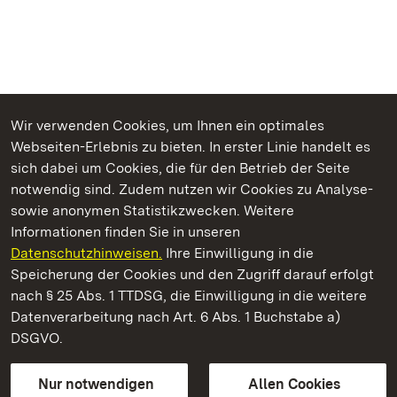
Wir verwenden Cookies, um Ihnen ein optimales
Webseiten-Erlebnis zu bieten. In erster Linie handelt es
Kommen. Staunen. Genießen.
sich dabei um Cookies, die für den Betrieb der Seite
notwendig sind. Zudem nutzen wir Cookies zu Analyse-
sowie anonymen Statistikzwecken. Weitere
Informationen finden Sie in unseren
Datenschutzhinweisen.
Ihre Einwilligung in die
Staatliche Schlösser und Gärten Baden‑Württemberg
Speicherung der Cookies und den Zugriff darauf erfolgt
nach § 25 Abs. 1 TTDSG, die Einwilligung in die weitere
Staatliche Schlösser und Gärten Baden-Württemberg
Datenverarbeitung nach Art. 6 Abs. 1 Buchstabe a)
DSGVO.
Kontakt
FAQ
Impressum
Datenschutz
Gebärdensprache
Leichte Sprache
Erklärung zur Barrierefreiheit
Nur notwendigen
Allen Cookies