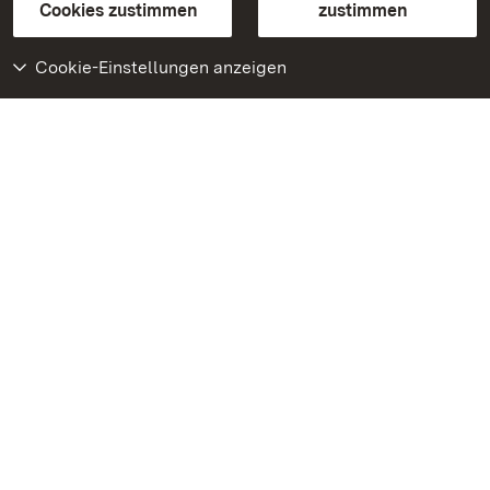
BITV-konform (geprüfte Seiten)
Cookies zustimmen
zustimmen
Cookie-Einstellungen anzeigen
Weiteres
Portal
Monumente
Besuchen Sie uns auf
Facebook
Besuchen Sie uns auf
Instagram
Besuchen Sie uns auf
Youtube
Lernen Sie unsere Apps
kennen
Google Play Store
App Store für iPhone