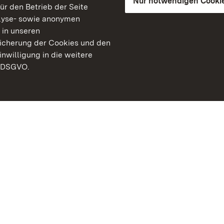
Nur notwendigen Cooki
für den Betrieb der Seite
lyse- sowie anonymen
 in unseren
peicherung der Cookies und den
inwilligung in die weitere
) DSGVO.
Staatliche Schlösser un
Baden-Württemberg
Kontakt
FAQ
Impressum
Datenschutz
Gebärdensprache
Leichte Sprache
Erklärung zur Barrierefre
BITV-konform (geprüfte S