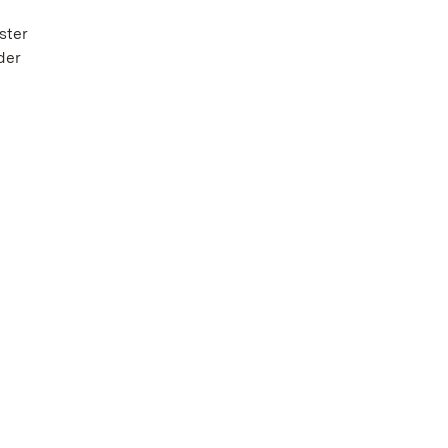
ster
der