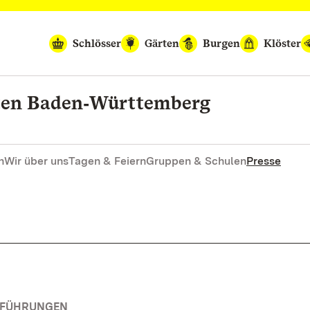
Schlösser
Gärten
Burgen
Klöster
rten Baden‑Württemberg
n
Wir über uns
Tagen & Feiern
Gruppen & Schulen
Presse
RFÜHRUNGEN