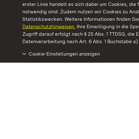
erster Linie handelt es sich dabei um Cookies, die 
notwendig sind. Zudem nutzen wir Cookies zu Ana
Statistikzwecken. Weitere Informationen finden Sie
Datenschutzhinweisen.
Ihre Einwilligung in die S
Kommen. Staunen. Genießen.
Zugriff darauf erfolgt nach § 25 Abs. 1 TTDSG, die E
Datenverarbeitung nach Art. 6 Abs. 1 Buchstabe a
Cookie-Einstellungen anzeigen
Staatliche Schlösser und Gärten Baden‑Württemberg