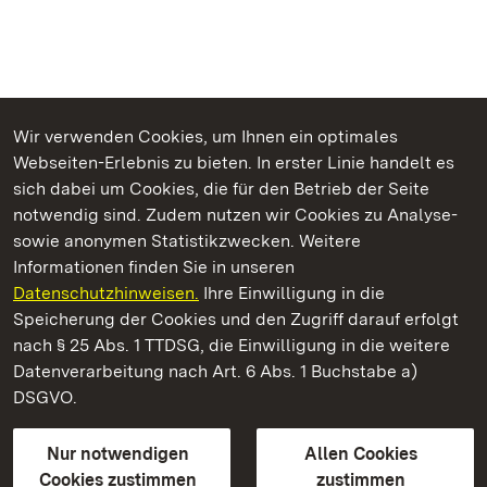
Wir verwenden Cookies, um Ihnen ein optimales
Webseiten-Erlebnis zu bieten. In erster Linie handelt es
Kommen. Staunen. Genießen.
sich dabei um Cookies, die für den Betrieb der Seite
notwendig sind. Zudem nutzen wir Cookies zu Analyse-
sowie anonymen Statistikzwecken. Weitere
Informationen finden Sie in unseren
Datenschutzhinweisen.
Ihre Einwilligung in die
Staatliche Schlösser und Gärten Baden‑Württemberg
Speicherung der Cookies und den Zugriff darauf erfolgt
nach § 25 Abs. 1 TTDSG, die Einwilligung in die weitere
Staatliche Schlösser und Gärten Baden-Württemberg
Datenverarbeitung nach Art. 6 Abs. 1 Buchstabe a)
DSGVO.
Kontakt
FAQ
Impressum
Datenschutz
Gebärdensprache
Leichte Sprache
Erklärung zur Barrierefreiheit
Nur notwendigen
Allen Cookies
BITV-konform (geprüfte Seiten)
Cookies zustimmen
zustimmen