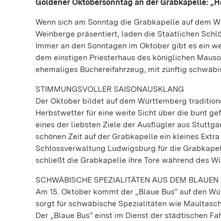
Goldener Oktobersonntag an der Grabkapelle: „He
Wenn sich am Sonntag die Grabkapelle auf dem Wür
Weinberge präsentiert, laden die Staatlichen Sc
Immer an den Sonntagen im Oktober gibt es ein 
dem einstigen Priesterhaus des königlichen Mauso
ehemaliges Büchereifahrzeug, mit zünftig schwäb
STIMMUNGSVOLLER SAISONAUSKLANG
Der Oktober bildet auf dem Württemberg tradition
Herbstwetter für eine weite Sicht über die bunt 
eines der liebsten Ziele der Ausflügler aus Stutt
schönen Zeit auf der Grabkapelle ein kleines Extra b
Schlossverwaltung Ludwigsburg für die Grabkapel
schließt die Grabkapelle ihre Tore während des Wi
SCHWÄBISCHE SPEZIALITÄTEN AUS DEM BLAUEN
Am 15. Oktober kommt der „Blaue Bus“ auf den Wür
sorgt für schwäbische Spezialitäten wie Maultas
Der „Blaue Bus“ einst im Dienst der städtischen Fa