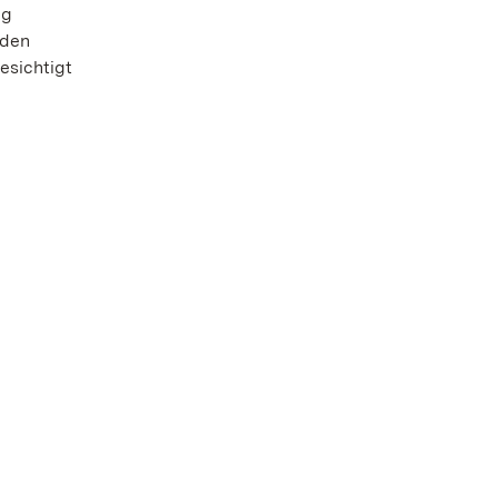
ng
 den
esichtigt