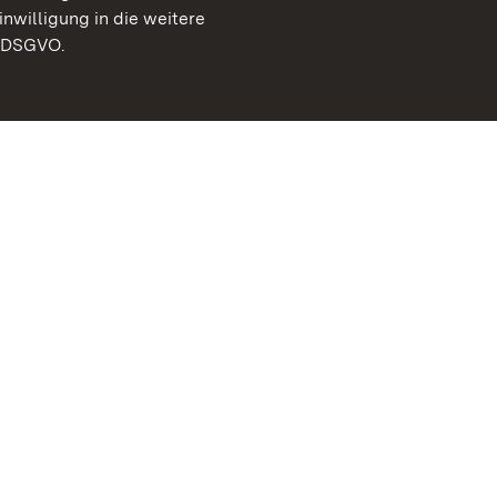
inwilligung in die weitere
) DSGVO.
Staatliche Schlösser un
Baden-Württemberg
Kontakt
FAQ
Impressum
Datenschutz
Gebärdensprache
Leichte Sprache
Erklärung zur Barrierefre
BITV-konform (geprüfte S