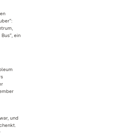
hen
uber“:
ntrum,
Bus“, ein
soleum
rs
er
vember
war, und
chenkt.
r