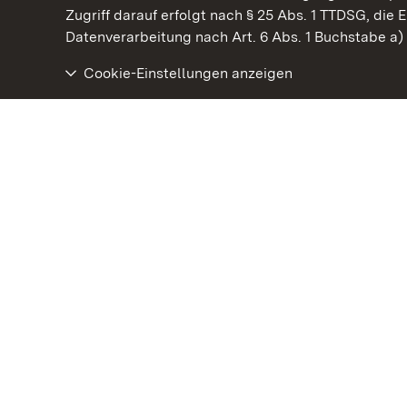
Kommen. Staunen. Genießen.
Zugriff darauf erfolgt nach § 25 Abs. 1 TTDSG, die E
Datenverarbeitung nach Art. 6 Abs. 1 Buchstabe a
Cookie-Einstellungen anzeigen
Staatliche Schlösser und Gärten Baden‑Württemberg