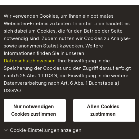
Wir verwenden Cookies, um Ihnen ein optimales
Webseiten-Erlebnis zu bieten. In erster Linie handelt es
Kommen. Staunen. Genießen.
sich dabei um Cookies, die für den Betrieb der Seite
notwendig sind. Zudem nutzen wir Cookies zu Analyse-
sowie anonymen Statistikzwecken. Weitere
Informationen finden Sie in unseren
Datenschutzhinweisen.
Ihre Einwilligung in die
Staatliche Schlösser und Gärten Baden‑Württemberg
Speicherung der Cookies und den Zugriff darauf erfolgt
nach § 25 Abs. 1 TTDSG, die Einwilligung in die weitere
Staatliche Schlösser und Gärten Baden-Württemberg
Datenverarbeitung nach Art. 6 Abs. 1 Buchstabe a)
DSGVO.
Kontakt
FAQ
Impressum
Datenschutz
Gebärdensprache
Leichte Sprache
Erklärung zur Barrierefreiheit
Nur notwendigen
Allen Cookies
BITV-konform (geprüfte Seiten)
Cookies zustimmen
zustimmen
Cookie-Einstellungen anzeigen
Weiteres