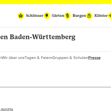
Schlösser
Gärten
Burgen
Klöster
rten Baden‑Württemberg
n
Wir über uns
Tagen & Feiern
Gruppen & Schulen
Presse
TUNGEN