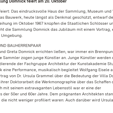
lung Domnick feiert am 20. Oktober
feiert: Das eindrucksvolle Haus der Sammlung, Museum un
Das Bauwerk, heute längst als Denkmal geschützt, entwarf de
nweihung im Oktober 1967 knüpfen die Staatlichen Schlösser u
ht die Sammlung Domnick das Jubiläum mit einem Vortrag, 
en Umgebung.
UND BAUHERRENPAAR
nd Greta Domnick errichten ließen, war immer ein Brennpun
die Sammler zogen junge Künstler an. Junge Künstler werden
udierende der Fachgruppe Architektur der Kunstakademie Stu
 eine Performance, musikalisch begleitet Wolfgang Eisele 
rtrag von Dr. Ursula Grammel über die Bedeutung der Villa D
t ihrer Doktorarbeit die Werkmonographie über das Schaffen 
ch mit seinem extravaganten Lebensstil war er eine der
s der 50er und 60er Jahre. Dem prägnanten Architekten sta
ie nicht weniger profiliert waren: Auch darüber wird Ursul