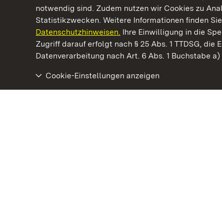
notwendig sind. Zudem nutzen wir Cookies zu Ana
Statistikzwecken. Weitere Informationen finden Sie
Datenschutzhinweisen.
Ihre Einwilligung in die S
Kommen. Staunen. Genießen.
Zugriff darauf erfolgt nach § 25 Abs. 1 TTDSG, die E
Datenverarbeitung nach Art. 6 Abs. 1 Buchstabe a
Cookie-Einstellungen anzeigen
Staatliche Schlösser und Gärten Baden‑Württemberg