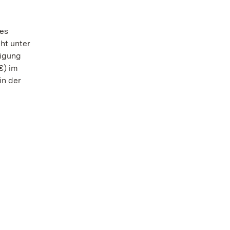
es
ht unter
tigung
€) im
in der