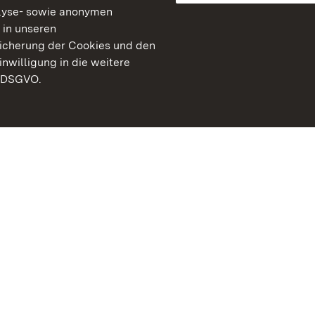
lyse- sowie anonymen
 in unseren
peicherung der Cookies und den
inwilligung in die weitere
) DSGVO.
Staatliche Schlösser un
Baden-Württemberg
Kontakt
FAQ
Impressum
Datenschutz
Gebärdensprache
Leichte Sprache
Erklärung zur Barrierefre
BITV-konform (geprüfte S