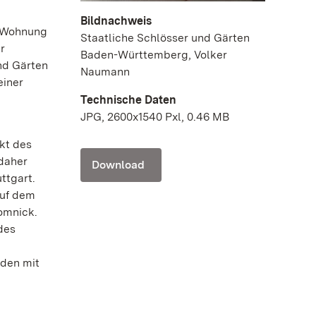
Bildnachweis
d Wohnung
Staatliche Schlösser und Gärten
r
Baden-Württemberg, Volker
nd Gärten
Naumann
einer
Technische Daten
JPG, 2600x1540 Pxl, 0.46 MB
kt des
 daher
Download
ttgart.
auf dem
omnick.
des
nden mit
a