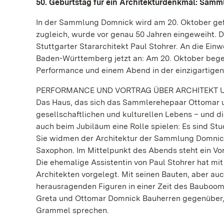
50. Geburtstag für ein Architekturdenkmal: Samm
In der Sammlung Domnick wird am 20. Oktober ge
zugleich, wurde vor genau 50 Jahren eingeweiht. 
Stuttgarter Stararchitekt Paul Stohrer. An die Ei
Baden-Württemberg jetzt an: Am 20. Oktober bege
Performance und einem Abend in der einzigartig
PERFORMANCE UND VORTRAG ÜBER ARCHITEKT 
Das Haus, das sich das Sammlerehepaar Ottomar u
gesellschaftlichen und kulturellen Lebens – und 
auch beim Jubiläum eine Rolle spielen: Es sind St
Sie widmen der Architektur der Sammlung Domnick
Saxophon. Im Mittelpunkt des Abends steht ein Vo
Die ehemalige Assistentin von Paul Stohrer hat mi
Architekten vorgelegt. Mit seinen Bauten, aber au
herausragenden Figuren in einer Zeit des Bauboom
Greta und Ottomar Domnick Bauherren gegenüber, d
Grammel sprechen.