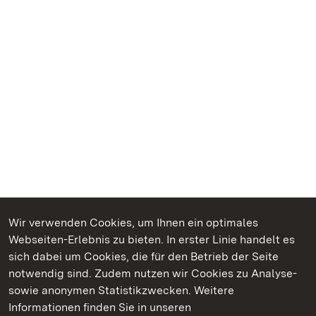
Wir verwenden Cookies, um Ihnen ein optimales
Webseiten-Erlebnis zu bieten. In erster Linie handelt es
Kommen. Staunen. Genießen.
sich dabei um Cookies, die für den Betrieb der Seite
notwendig sind. Zudem nutzen wir Cookies zu Analyse-
sowie anonymen Statistikzwecken. Weitere
Informationen finden Sie in unseren