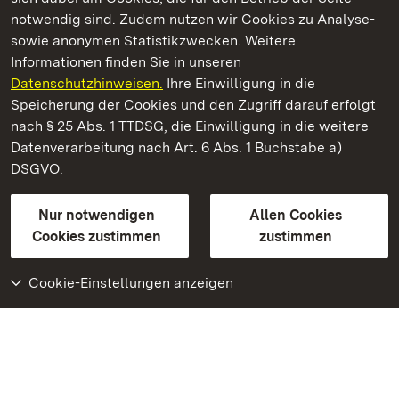
notwendig sind. Zudem nutzen wir Cookies zu Analyse-
sowie anonymen Statistikzwecken. Weitere
Informationen finden Sie in unseren
Datenschutzhinweisen.
Ihre Einwilligung in die
Staatliche Schlösser und Gärten Baden‑Württemberg
Speicherung der Cookies und den Zugriff darauf erfolgt
nach § 25 Abs. 1 TTDSG, die Einwilligung in die weitere
Staatliche Schlösser und Gärten Baden-Württemberg
Datenverarbeitung nach Art. 6 Abs. 1 Buchstabe a)
DSGVO.
Kontakt
FAQ
Impressum
Datenschutz
Gebärdensprache
Leichte Sprache
Erklärung zur Barrierefreiheit
Nur notwendigen
Allen Cookies
BITV-konform (geprüfte Seiten)
Cookies zustimmen
zustimmen
Cookie-Einstellungen anzeigen
Weiteres
Portal
Monumente
Besuchen Sie uns auf
Facebook
Besuchen Sie uns auf