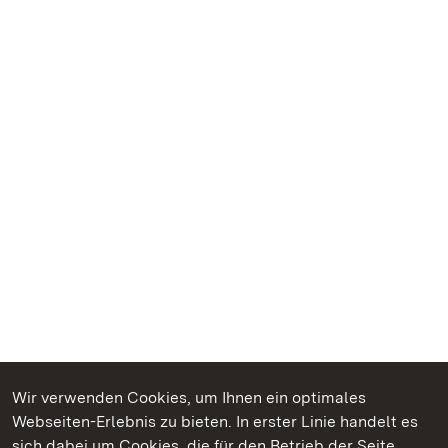
Wir verwenden Cookies, um Ihnen ein optimales
Webseiten-Erlebnis zu bieten. In erster Linie handelt es
Kommen. Staunen. Genießen.
sich dabei um Cookies, die für den Betrieb der Seite