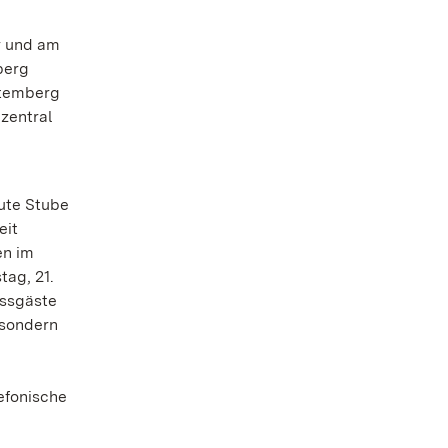
r und am
berg
ttemberg
zentral
ute Stube
eit
en im
tag, 21.
ossgäste
 sondern
efonische