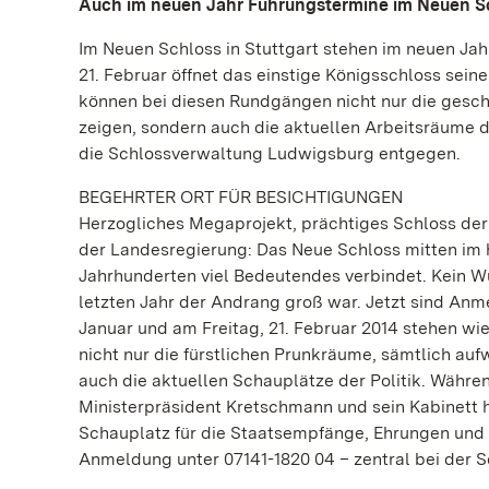
Auch im neuen Jahr Führungstermine im Neuen Sc
Im Neuen Schloss in Stuttgart stehen im neuen Ja
21. Februar öffnet das einstige Königsschloss sei
können bei diesen Rundgängen nicht nur die gesc
zeigen, sondern auch die aktuellen Arbeitsräume
die Schlossverwaltung Ludwigsburg entgegen.
BEGEHRTER ORT FÜR BESICHTIGUNGEN
Herzogliches Megaprojekt, prächtiges Schloss de
der Landesregierung: Das Neue Schloss mitten im hi
Jahrhunderten viel Bedeutendes verbindet. Kein Wu
letzten Jahr der Andrang groß war. Jetzt sind Anm
Januar und am Freitag, 21. Februar 2014 stehen wi
nicht nur die fürstlichen Prunkräume, sämtlich au
auch die aktuellen Schauplätze der Politik. Währen
Ministerpräsident Kretschmann und sein Kabinett 
Schauplatz für die Staatsempfänge, Ehrungen und F
Anmeldung unter 07141-1820 04 – zentral bei der 