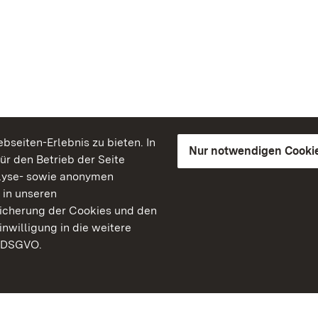
seiten-Erlebnis zu bieten. In
Nur notwendigen Cooki
für den Betrieb der Seite
lyse- sowie anonymen
 in unseren
peicherung der Cookies und den
inwilligung in die weitere
) DSGVO.
Staatliche Schlösser un
Baden-Württemberg
Kontakt