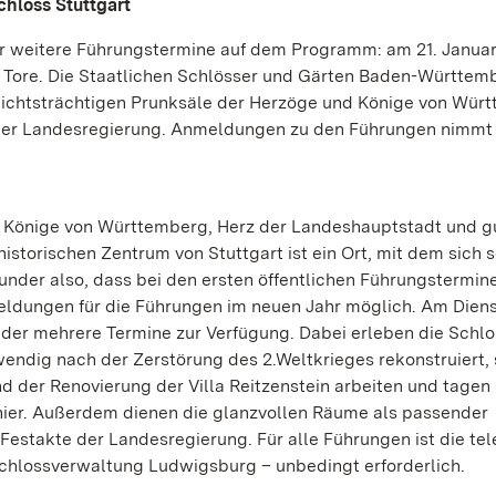
hloss Stuttgart
hr weitere Führungstermine auf dem Programm: am 21. Janua
ne Tore. Die Staatlichen Schlösser und Gärten Baden-Württem
hichtsträchtigen Prunksäle der Herzöge und Könige von Wür
 der Landesregierung. Anmeldungen zu den Führungen nimmt 
r Könige von Württemberg, Herz der Landeshauptstadt und g
storischen Zentrum von Stuttgart ist ein Ort, mit dem sich s
nder also, dass bei den ersten öffentlichen Führungstermin
eldungen für die Führungen im neuen Jahr möglich. Am Diens
eder mehrere Termine zur Verfügung. Dabei erleben die Schl
fwendig nach der Zerstörung des 2.Weltkrieges rekonstruiert,
d der Renovierung der Villa Reitzenstein arbeiten und tagen
hier. Außerdem dienen die glanzvollen Räume als passender
estakte der Landesregierung. Für alle Führungen ist die tel
Schlossverwaltung Ludwigsburg – unbedingt erforderlich.