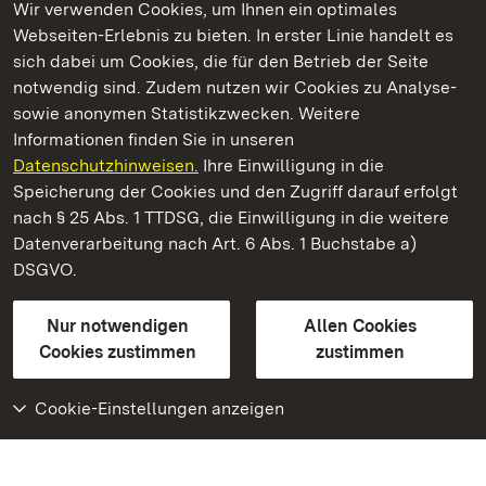
Wir verwenden Cookies, um Ihnen ein optimales
Webseiten-Erlebnis zu bieten. In erster Linie handelt es
Kommen. Staunen. Genießen.
sich dabei um Cookies, die für den Betrieb der Seite
notwendig sind. Zudem nutzen wir Cookies zu Analyse-
sowie anonymen Statistikzwecken. Weitere
Informationen finden Sie in unseren
Datenschutzhinweisen.
Ihre Einwilligung in die
Staatliche Schlösser und Gärten Baden‑Württemberg
Speicherung der Cookies und den Zugriff darauf erfolgt
nach § 25 Abs. 1 TTDSG, die Einwilligung in die weitere
Staatliche Schlösser und Gärten Baden-Württemberg
Datenverarbeitung nach Art. 6 Abs. 1 Buchstabe a)
DSGVO.
Kontakt
FAQ
Impressum
Datenschutz
Gebärdensprache
Leichte Sprache
Erklärung zur Barrierefreiheit
Nur notwendigen
Allen Cookies
BITV-konform (geprüfte Seiten)
Cookies zustimmen
zustimmen
Cookie-Einstellungen anzeigen
Weiteres
Portal
Monumente