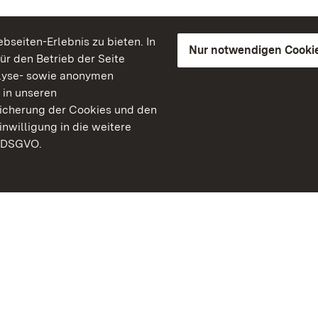
seiten-Erlebnis zu bieten. In
Nur notwendigen Cooki
für den Betrieb der Seite
lyse- sowie anonymen
 in unseren
peicherung der Cookies und den
inwilligung in die weitere
) DSGVO.
Staatliche Schlösser un
Baden-Württemberg
Kontakt
FAQ
Impressum
Datenschutz
Gebärdensprache
Leichte Sprache
Erklärung zur Barrierefre
BITV-konform (geprüfte S