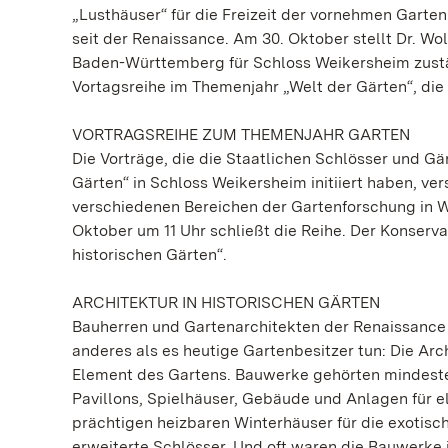
„Lusthäuser“ für die Freizeit der vornehmen Garte
seit der Renaissance. Am 30. Oktober stellt Dr. W
Baden-Württemberg für Schloss Weikersheim zustän
Vortagsreihe im Themenjahr „Welt der Gärten“, die
VORTRAGSREIHE ZUM THEMENJAHR GARTEN
Die Vorträge, die die Staatlichen Schlösser und 
Gärten“ in Schloss Weikersheim initiiert haben, v
verschiedenen Bereichen der Gartenforschung in W
Oktober um 11 Uhr schließt die Reihe. Der Konserva
historischen Gärten“.
ARCHITEKTUR IN HISTORISCHEN GÄRTEN
Bauherren und Gartenarchitekten der Renaissance
anderes als es heutige Gartenbesitzer tun: Die Arc
Element des Gartens. Bauwerke gehörten mindeste
Pavillons, Spielhäuser, Gebäude und Anlagen für e
prächtigen heizbaren Winterhäuser für die exotisch
erweiterte Schlösser. Und oft waren die Bauwerke