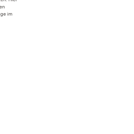
en
äge im