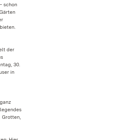
 – schon
 Gärten
er
bieten.
lt der
us
ntag, 30.
user in
 ganz
ndlegendes
 Grotten,
en: Hier