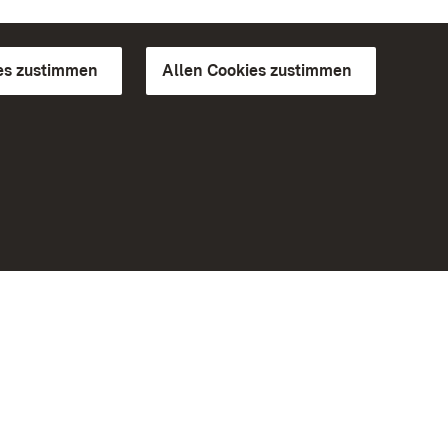
es zustimmen
Allen Cookies zustimmen
d Gärten
Weiteres
Portal
Monumente
Besuchen Sie uns auf Facebook
Besuchen Sie uns auf Instagram
Besuchen Sie uns auf Youtube
Lernen Sie unsere Apps kennen
iheit
Google Play Store
eiten)
App Store für iPhone