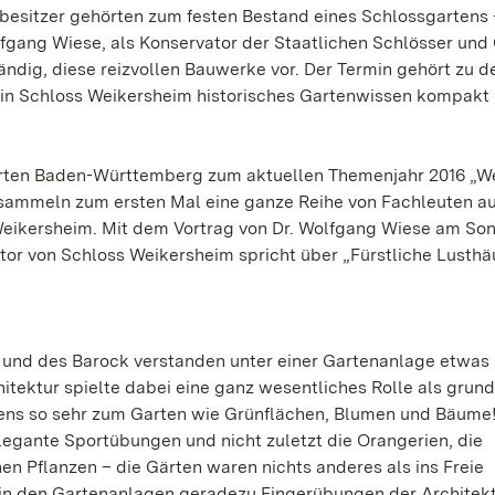
nbesitzer gehörten zum festen Bestand eines Schlossgartens
olfgang Wiese, als Konservator der Staatlichen Schlösser und
dig, diese reizvollen Bauwerke vor. Der Termin gehört zu d
 in Schloss Weikersheim historisches Gartenwissen kompakt 
Gärten Baden-Württemberg zum aktuellen Themenjahr 2016 „We
ersammeln zum ersten Mal eine ganze Reihe von Fachleuten a
eikersheim. Mit dem Vortrag von Dr. Wolfgang Wiese am Son
tor von Schloss Weikersheim spricht über „Fürstliche Lusthä
 und des Barock verstanden unter einer Gartenanlage etwas
hitektur spielte dabei eine ganz wesentliches Rolle als gru
ns so sehr zum Garten wie Grünflächen, Blumen und Bäume!
legante Sportübungen und nicht zuletzt die Orangerien, die
en Pflanzen – die Gärten waren nichts anderes als ins Freie
 in den Gartenanlagen geradezu Fingerübungen der Architekt