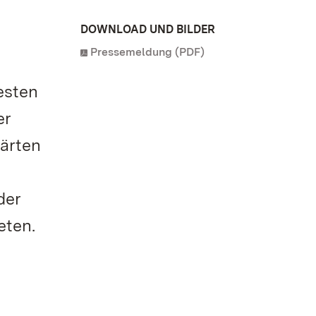
DOWNLOAD UND BILDER
Pressemeldung (PDF)
esten
er
Gärten
der
eten.