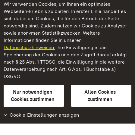
Wir verwenden Cookies, um Ihnen ein optimales
Webseiten-Erlebnis zu bieten. In erster Linie handelt es
Kommen. Staunen. Genießen.
sich dabei um Cookies, die für den Betrieb der Seite
notwendig sind. Zudem nutzen wir Cookies zu Analyse-
sowie anonymen Statistikzwecken. Weitere
Informationen finden Sie in unseren
Datenschutzhinweisen.
Ihre Einwilligung in die
Staatliche Schlösser und Gärten Baden‑Württemberg
Speicherung der Cookies und den Zugriff darauf erfolgt
nach § 25 Abs. 1 TTDSG, die Einwilligung in die weitere
Staatliche Schlösser und Gärten Baden-Württemberg
Datenverarbeitung nach Art. 6 Abs. 1 Buchstabe a)
DSGVO.
Kontakt
FAQ
Impressum
Datenschutz
Gebärdensprache
Leichte Sprache
Erklärung zur Barrierefreiheit
Nur notwendigen
Allen Cookies
BITV-konform (geprüfte Seiten)
Cookies zustimmen
zustimmen
Cookie-Einstellungen anzeigen
Weiteres
Portal
Monumente