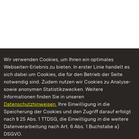
Wir verwenden Cookies, um Ihnen ein optimales
Webseiten-Erlebnis zu bieten. In erster Linie handelt es
Kommen. Staunen. Genießen.
sich dabei um Cookies, die für den Betrieb der Seite
notwendig sind. Zudem nutzen wir Cookies zu Analyse-
sowie anonymen Statistikzwecken. Weitere
Informationen finden Sie in unseren
Datenschutzhinweisen.
Ihre Einwilligung in die
Staatliche Schlösser und Gärten Baden‑Württemberg
Speicherung der Cookies und den Zugriff darauf erfolgt
nach § 25 Abs. 1 TTDSG, die Einwilligung in die weitere
Staatliche Schlösser und Gärten Baden-Württemberg
Datenverarbeitung nach Art. 6 Abs. 1 Buchstabe a)
DSGVO.
Kontakt
FAQ
Impressum
Datenschutz