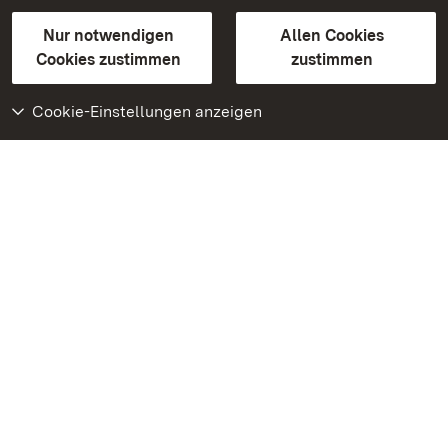
Gebärdensprache
Leichte Sprache
Erklärung zur Barrierefreiheit
Nur notwendigen
Allen Cookies
BITV-konform (geprüfte Seiten)
Cookies zustimmen
zustimmen
Cookie-Einstellungen anzeigen
Weiteres
Portal
Monumente
Besuchen Sie uns auf
Facebook
Besuchen Sie uns auf
Instagram
Besuchen Sie uns auf
Youtube
Lernen Sie unsere Apps
kennen
Google Play Store
App Store für iPhone