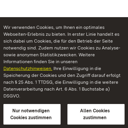
Wir verwenden Cookies, um Ihnen ein optimales
Webseiten-Erlebnis zu bieten. In erster Linie handelt es
Kommen. Staunen. Genießen.
sich dabei um Cookies, die für den Betrieb der Seite
notwendig sind. Zudem nutzen wir Cookies zu Analyse-
sowie anonymen Statistikzwecken. Weitere
Informationen finden Sie in unseren
Datenschutzhinweisen.
Ihre Einwilligung in die
Staatliche Schlösser und Gärten Baden‑Württemberg
Speicherung der Cookies und den Zugriff darauf erfolgt
nach § 25 Abs. 1 TTDSG, die Einwilligung in die weitere
Staatliche Schlösser und Gärten Baden-Württemberg
Datenverarbeitung nach Art. 6 Abs. 1 Buchstabe a)
DSGVO.
Kontakt
FAQ
Impressum
Datenschutz
Gebärdensprache
Leichte Sprache
Erklärung zur Barrierefreiheit
Nur notwendigen
Allen Cookies
BITV-konform (geprüfte Seiten)
Cookies zustimmen
zustimmen