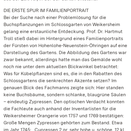
DIE ERSTE SPUR IM FAMILIENPORTRAIT
Bei der Suche nach einer Problemlösung für die
Buchspflanzungen im Schlossgarten von Weikersheim
gelang eine erstaunliche Entdeckung. Prof. Dr. Hartmut
Troll stieß dabei im Hintergrund eines Familienportraits
der Fürsten von Hohenlohe-Neuenstein-Öhringen auf eine
Darstellung des Gartens. Die Abbildung des Gartens war
zwar bekannt, allerdings hatte man das Gemälde wohl
noch nie unter dem aktuellen Blickwinkel betrachtet:
Was für Kübelpflanzen sind es, die in den Rabatten des
Schlossgartens die senkrechten Akzente setzen? Im
genauen Blick des Fachmanns zeigte sich: Hier standen
keine Buchsbäume, sondern schlanke, blaugrüne Säulen
– eindeutig Zypressen. Den optischen Verdacht konnten
die Fachleute auch anhand der Inventarlisten für die
Weikersheimer Orangerie von 1757 und 1769 bestätigen:
Große Mengen Zypressen gehörten zum Bestand. Etwa
im Jahr 1745: „Cupressen 2 gr. sehr hohe u. schöne, 12 kl.