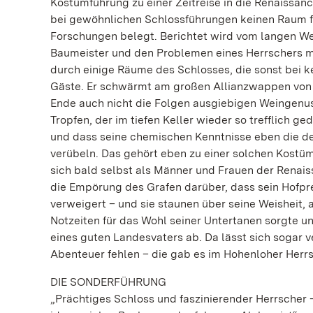
Kostümführung zu einer Zeitreise in die Renaissance
bei gewöhnlichen Schlossführungen keinen Raum find
Forschungen belegt. Berichtet wird vom langen W
Baumeister und den Problemen eines Herrschers m
durch einige Räume des Schlosses, die sonst bei k
Gäste. Er schwärmt am großen Allianzwappen von
Ende auch nicht die Folgen ausgiebigen Weingenus
Tropfen, der im tiefen Keller wieder so trefflich g
und dass seine chemischen Kenntnisse eben die des
verübeln. Das gehört eben zu einer solchen Kostüm
sich bald selbst als Männer und Frauen der Renai
die Empörung des Grafen darüber, dass sein Hofpr
verweigert – und sie staunen über seine Weisheit,
Notzeiten für das Wohl seiner Untertanen sorgte u
eines guten Landesvaters ab. Da lässt sich soga
Abenteuer fehlen – die gab es im Hohenloher Herrs
DIE SONDERFÜHRUNG
„Prächtiges Schloss und faszinierender Herrscher –