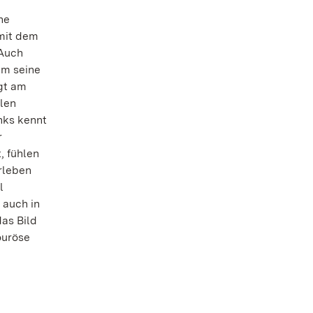
he
 mit dem
 Auch
üm seine
gt am
len
anks kennt
r
, fühlen
rleben
l
 auch in
das Bild
ouröse