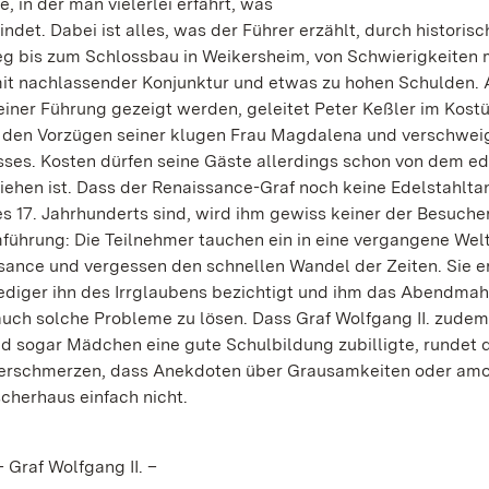
, in der man vielerlei erfährt, was
et. Dabei ist alles, was der Führer erzählt, durch historisc
eg bis zum Schlossbau in Weikersheim, von Schwierigkeiten
it nachlassender Konjunktur und etwas zu hohen Schulden.
einer Führung gezeigt werden, geleitet Peter Keßler im Kost
 den Vorzügen seiner klugen Frau Magdalena und verschwei
ses. Kosten dürfen seine Gäste allerdings schon von dem ed
ediehen ist. Dass der Renaissance-Graf noch keine Edelstahlt
 17. Jahrhunderts sind, wird ihm gewiss keiner der Besuche
führung: Die Teilnehmer tauchen ein in eine vergangene Welt
ssance und vergessen den schnellen Wandel der Zeiten. Sie e
ediger ihn des Irrglaubens bezichtigt und ihm das Abendmah
 auch solche Probleme zu lösen. Dass Graf Wolfgang II. zudem
nd sogar Mädchen eine gute Schulbildung zubilligte, rundet 
r verschmerzen, dass Anekdoten über Grausamkeiten oder am
cherhaus einfach nicht.
 Graf Wolfgang II. –