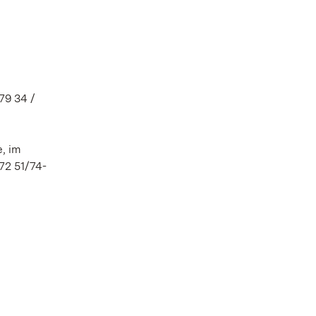
79 34 /
, im
72 51/74-