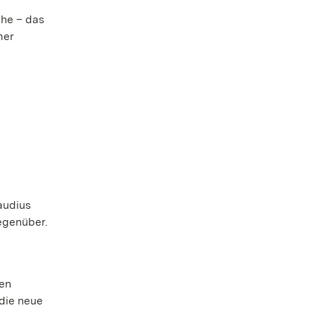
che – das
mer
audius
gegenüber.
den
 die neue