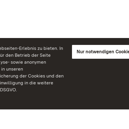
seiten-Erlebnis zu bieten. In
Nur notwendigen Cooki
für den Betrieb der Seite
lyse- sowie anonymen
 in unseren
peicherung der Cookies und den
inwilligung in die weitere
) DSGVO.
Staatliche Schlösser un
Baden-Württemberg
Kontakt
FAQ
Impressum