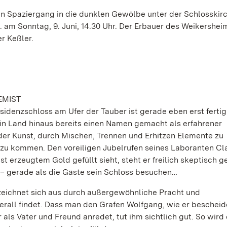
n Spaziergang in die dunklen Gewölbe unter der Schlosskir
. am Sonntag, 9. Juni, 14.30 Uhr. Der Erbauer des Weikershei
r Keßler.
EMIST
idenzschloss am Ufer der Tauber ist gerade eben erst fertig
ein Land hinaus bereits einen Namen gemacht als erfahrener
 der Kunst, durch Mischen, Trennen und Erhitzen Elemente zu
zu kommen. Den voreiligen Jubelrufen seines Laboranten Cl
t erzeugtem Gold gefüllt sieht, steht er freilich skeptisch 
– gerade als die Gäste sein Schloss besuchen…
 zeichnet sich aus durch außergewöhnliche Pracht und
erall findet. Dass man den Grafen Wolfgang, wie er beschei
ls Vater und Freund anredet, tut ihm sichtlich gut. So wird