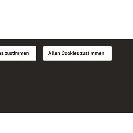
es zustimmen
Allen Cookies zustimmen
d Gärten
Weiteres
Portal
Monumente
Besuchen Sie uns auf Facebook
Besuchen Sie uns auf Instagram