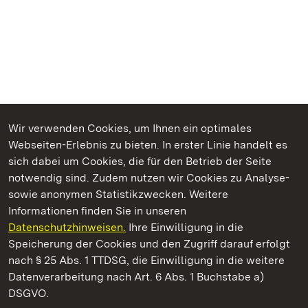
Wir verwenden Cookies, um Ihnen ein optimales
Webseiten-Erlebnis zu bieten. In erster Linie handelt es
Kommen. Staunen. Genießen.
sich dabei um Cookies, die für den Betrieb der Seite
notwendig sind. Zudem nutzen wir Cookies zu Analyse-
sowie anonymen Statistikzwecken. Weitere
Informationen finden Sie in unseren
Datenschutzhinweisen.
Ihre Einwilligung in die
Staatliche Schlösser und Gärten Baden‑Württemberg
Speicherung der Cookies und den Zugriff darauf erfolgt
nach § 25 Abs. 1 TTDSG, die Einwilligung in die weitere
Staatliche Schlösser und Gärten Baden-Württemberg
Datenverarbeitung nach Art. 6 Abs. 1 Buchstabe a)
DSGVO.
Kontakt
FAQ
Impressum
Datenschutz