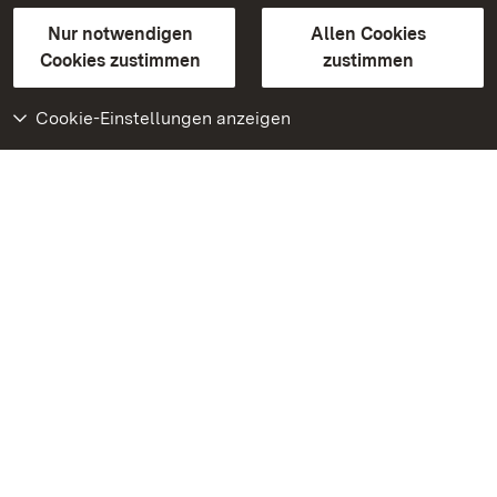
Gebärdensprache
Leichte Sprache
Erklärung zur Barrierefreiheit
Nur notwendigen
Allen Cookies
BITV-konform (geprüfte Seiten)
Cookies zustimmen
zustimmen
Cookie-Einstellungen anzeigen
Weiteres
Portal
Monumente
Besuchen Sie uns auf
Facebook
Besuchen Sie uns auf
Instagram
Besuchen Sie uns auf
Youtube
Lernen Sie unsere Apps
kennen
Google Play Store
App Store für iPhone