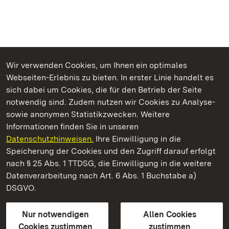
Wir verwenden Cookies, um Ihnen ein optimales
Webseiten-Erlebnis zu bieten. In erster Linie handelt es
Kommen. Staunen. Genießen.
sich dabei um Cookies, die für den Betrieb der Seite
notwendig sind. Zudem nutzen wir Cookies zu Analyse-
sowie anonymen Statistikzwecken. Weitere
Informationen finden Sie in unseren
Datenschutzhinweisen.
Ihre Einwilligung in die
Staatliche Schlösser und Gärten Baden‑Württemberg
Speicherung der Cookies und den Zugriff darauf erfolgt
nach § 25 Abs. 1 TTDSG, die Einwilligung in die weitere
Staatliche Schlösser und Gärten Baden-Württemberg
Datenverarbeitung nach Art. 6 Abs. 1 Buchstabe a)
DSGVO.
Kontakt
FAQ
Impressum
Datenschutz
Gebärdensprache
Leichte Sprache
Erklärung zur Barrierefreiheit
Nur notwendigen
Allen Cookies
BITV-konform (geprüfte Seiten)
Cookies zustimmen
zustimmen