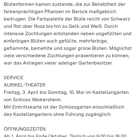
Blütenformen kamen zustande, die zur Beliebtheit der
farbenprächtigen Pflanzen im Barock maßgeblich
beitrugen. Die Farbpalette der Blüte reicht von Schwarz
und Rot über Rosa bis hin zu Gelb und Weiß. Durch
intensive Züchtungen entstanden neben ungefüllten und
einfarbigen Blüten auch gefüllte, mehrfarbige,
geflammte, bemehlte und sogar grüne Blüten. Möglichst
viele verschiedene Züchtungen präsentieren zu können,
war das Anliegen vieler adeliger Gartenbesitzer.
SERVICE
AURIKEL-THEATER
Freitag, 3. April bis Sonntag, 10. Mai im Kastellangarten
von Schloss Weikersheim.
Mit Eintrittskarte ist der Schlossgarten einschließlich
des Kastellangartens ohne Führung zugänglich.
ÖFFNUNGSZEITEN
Ab 1. April bis Ende Oktober: Täglich von 9.00 bis 18.00