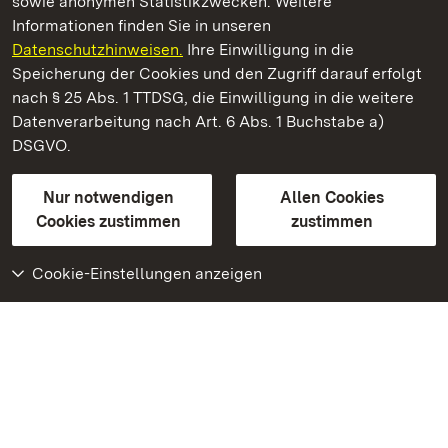
sowie anonymen Statistikzwecken. Weitere
Informationen finden Sie in unseren
Datenschutzhinweisen.
Ihre Einwilligung in die
Staatliche Schlösser und Gärten Baden‑Württemberg
Speicherung der Cookies und den Zugriff darauf erfolgt
nach § 25 Abs. 1 TTDSG, die Einwilligung in die weitere
Staatliche Schlösser und Gärten Baden-Württemberg
Datenverarbeitung nach Art. 6 Abs. 1 Buchstabe a)
DSGVO.
Kontakt
FAQ
Impressum
Datenschutz
Gebärdensprache
Leichte Sprache
Erklärung zur Barrierefreiheit
Nur notwendigen
Allen Cookies
BITV-konform (geprüfte Seiten)
Cookies zustimmen
zustimmen
Cookie-Einstellungen anzeigen
Weiteres
Portal
Monumente
Besuchen Sie uns auf
Facebook
Besuchen Sie uns auf
Instagram
Besuchen Sie uns auf
Youtube