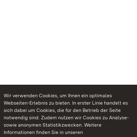
Wir verwenden Cookies, um Ihnen ein optimales
Webseiten-Erlebnis zu bieten. In erster Linie handelt es
Kommen. Staunen. Genießen.
sich dabei um Cookies, die für den Betrieb der Seite
notwendig sind. Zudem nutzen wir Cookies zu Analyse-
sowie anonymen Statistikzwecken. Weitere
Informationen finden Sie in unseren