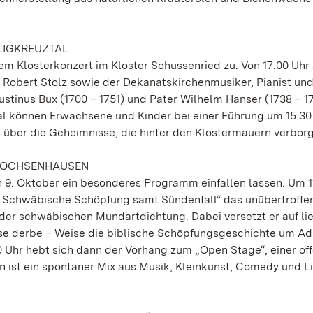
LIGKREUZTAL
nem Klosterkonzert im Kloster Schussenried zu. Von 17.00 Uhr
st Robert Stolz sowie der Dekanatskirchenmusiker, Pianist un
tinus Büx (1700 – 1751) und Pater Wilhelm Hanser (1738 – 1
al können Erwachsene und Kinder bei einer Führung um 15.30
s über die Geheimnisse, die hinter den Klostermauern verborg
N OCHSENHAUSEN
 9. Oktober ein besonderes Programm einfallen lassen: Um 1
Die Schwäbische Schöpfung samt Sündenfall“ das unübertroffe
der schwäbischen Mundartdichtung. Dabei versetzt er auf li
isse derbe – Weise die biblische Schöpfungsgeschichte um A
 Uhr hebt sich dann der Vorhang zum „Open Stage“, einer of
en ist ein spontaner Mix aus Musik, Kleinkunst, Comedy und Li