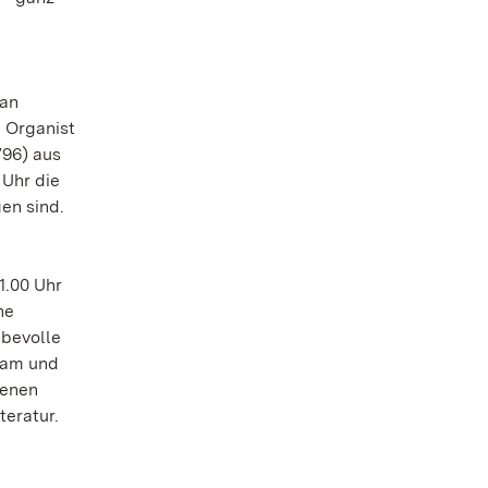
 an
d Organist
796) aus
 Uhr die
en sind.
1.00 Uhr
ne
ebevolle
dam und
fenen
teratur.