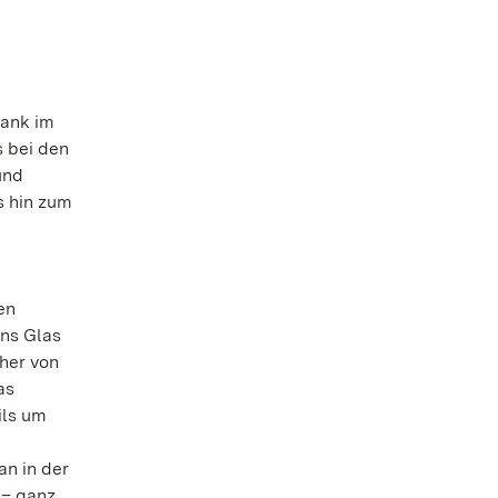
rank im
s bei den
und
s hin zum
en
ins Glas
her von
as
ils um
an in der
 – ganz