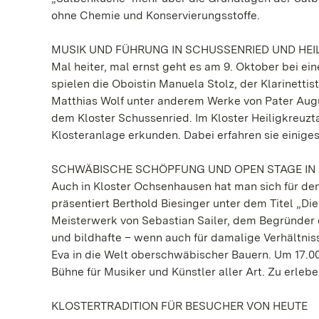
ohne Chemie und Konservierungsstoffe.
MUSIK UND FÜHRUNG IN SCHUSSENRIED UND HEI
Mal heiter, mal ernst geht es am 9. Oktober bei ei
spielen die Oboistin Manuela Stolz, der Klarinetti
Matthias Wolf unter anderem Werke von Pater Augus
dem Kloster Schussenried. Im Kloster Heiligkreuzt
Klosteranlage erkunden. Dabei erfahren sie einige
SCHWÄBISCHE SCHÖPFUNG UND OPEN STAGE I
Auch in Kloster Ochsenhausen hat man sich für den
präsentiert Berthold Biesinger unter dem Titel „
Meisterwerk von Sebastian Sailer, dem Begründer 
und bildhafte – wenn auch für damalige Verhältn
Eva in die Welt oberschwäbischer Bauern. Um 17.00
Bühne für Musiker und Künstler aller Art. Zu erleb
KLOSTERTRADITION FÜR BESUCHER VON HEUTE