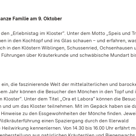
 ganze Familie am 9. Oktober
 den „Erlebnistag im Kloster“. Unter dem Motto „Speis und T
en in den Kochtopf und ins Glas schauen – und erfahren, wa
uch in den Klöstern Wiblingen, Schussenried, Ochsenhausen 
von Führungen über Kräuterkunde und schwäbische Mundart bi
 ein, die faszinierende Welt der mittelalterlichen und barock
sem Jahr können die Besucher den Mönchen in den Topf und 
 Kloster“. Unter dem Titel „Ora et Labora“ können die Besuc
im und um das Kloster teilnehmen. Mit im Gepäck haben sie d
le Hinweise zu den Essgewohnheiten der Mönche finden. Jewe
Wildkräuterführung einen Spaziergang durch den Illerwald
Heilwirkung kennenlernen. Von 14.30 bis 16.00 Uhr erfährt m
enherstellung aus natürlichen Kräuterölen und Bienenwachs