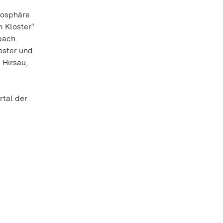
mosphäre
m Kloster“
bach.
oster und
 Hirsau,
rtal der