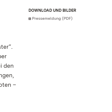
DOWNLOAD UND BILDER
Pressemeldung (PDF)
ter“.
ber
i den
ngen,
oten –