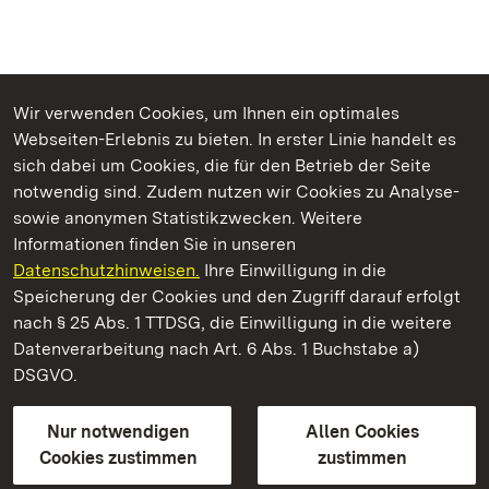
Wir verwenden Cookies, um Ihnen ein optimales
Webseiten-Erlebnis zu bieten. In erster Linie handelt es
Kommen. Staunen. Genießen.
sich dabei um Cookies, die für den Betrieb der Seite
notwendig sind. Zudem nutzen wir Cookies zu Analyse-
sowie anonymen Statistikzwecken. Weitere
Informationen finden Sie in unseren
Datenschutzhinweisen.
Ihre Einwilligung in die
Staatliche Schlösser und Gärten Baden‑Württemberg
Speicherung der Cookies und den Zugriff darauf erfolgt
nach § 25 Abs. 1 TTDSG, die Einwilligung in die weitere
Staatliche Schlösser und Gärten Baden-Württemberg
Datenverarbeitung nach Art. 6 Abs. 1 Buchstabe a)
DSGVO.
Kontakt
FAQ
Impressum
Datenschutz
Gebärdensprache
Leichte Sprache
Erklärung zur Barrierefreiheit
Nur notwendigen
Allen Cookies
BITV-konform (geprüfte Seiten)
Cookies zustimmen
zustimmen