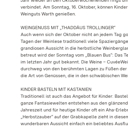
Jahr wieder an den Oktoberwochenenden rings um
verbindet. Am Sonntag, 16. Oktober, können Kinde
Weinguts Warth genießen.
WEINGENUSS MIT „THADDÄUS TROLLINGER“
Auch wenn sich der Oktober nicht an jedem Tag go
Tagen der Weinlese traditionell viele Spaziergänge
grandiosen Aussicht in die herbstliche Weinberg
betreut wird der Sonntag vom „Blauen Bus“: Das 
im letzten Jahr gut bekannt. Die Weine – CuvéeWe
durchweg von den berühmten Lagen zu Füßen der G
die Art von Genüssen, die in den schwäbischen We
KINDER BASTELN MIT KASTANIEN
Traditionell ist auch das Angebot für Kinder: Bas
ganze Fantasiewelten entstehen aus den glänzende
Jahreszeit und für heutige Kinder oft ein Aha-Erle
„Herbstzauber“ auf der Grabkapelle zieht in diese
wunderbaren Aussicht einfach ein beliebtes Ausflu