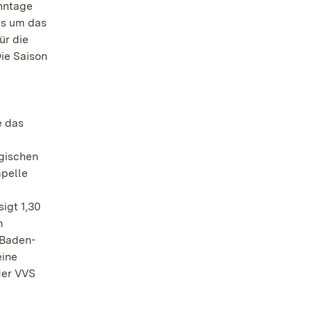
onntage
gs um das
ür die
ie Saison
e das
rgischen
apelle
igt 1,30
m
 Baden-
eine
der VVS