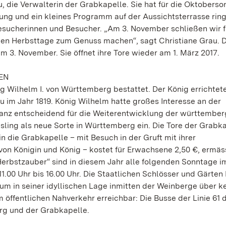
, die Verwalterin der Grabkapelle. Sie hat für die Oktobers
tung und ein kleines Programm auf der Aussichtsterrasse rin
 Besucherinnen und Besucher. „Am 3. November schließen wir f
nen Herbsttage zum Genuss machen“, sagt Christiane Grau. D
3. November. Sie öffnet ihre Tore wieder am 1. März 2017.
EN
ig Wilhelm I. von Württemberg bestattet. Der König errichtet
 im Jahr 1819. König Wilhelm hatte großes Interesse an der
 ganz entscheidend für die Weiterentwicklung der württembe
sling als neue Sorte in Württemberg ein. Die Tore der Grabk
n die Grabkapelle – mit Besuch in der Gruft mit ihrer
n Königin und König – kostet für Erwachsene 2,50 €, ermäss
„Herbstzauber“ sind in diesem Jahr alle folgenden Sonntage i
11.00 Uhr bis 16.00 Uhr. Die Staatlichen Schlösser und Gärten
m in seiner idyllischen Lage inmitten der Weinberge über k
m öffentlichen Nahverkehr erreichbar: Die Busse der Linie 61 
rg und der Grabkapelle.