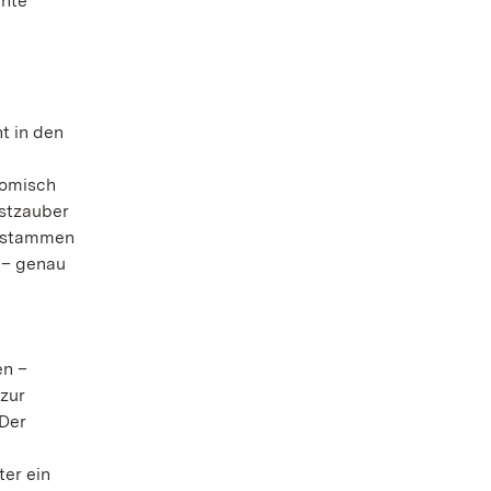
chte
t in den
nomisch
stzauber
– stammen
 – genau
en –
zur
 Der
ter ein