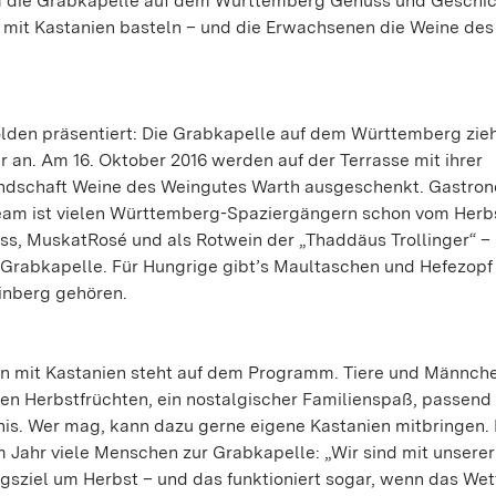
 die Grabkapelle auf dem Württemberg Genuss und Geschi
r mit Kastanien basteln – und die Erwachsenen die Weine des
lden präsentiert: Die Grabkapelle auf dem Württemberg zieh
r an. Am 16. Oktober 2016 werden auf der Terrasse mit ihrer
landschaft Weine des Weingutes Warth ausgeschenkt. Gastro
Team ist vielen Württemberg-Spaziergängern schon vom Herb
iss, MuskatRosé und als Rotwein der „Thaddäus Trollinger“ 
rabkapelle. Für Hungrige gibt’s Maultaschen und Hefezopf
inberg gehören.
teln mit Kastanien steht auf dem Programm. Tiere und Männch
n Herbstfrüchten, ein nostalgischer Familienspaß, passend 
bnis. Wer mag, kann dazu gerne eigene Kastanien mitbringen.
m Jahr viele Menschen zur Grabkapelle: „Wir sind mit unserer
gsziel um Herbst – und das funktioniert sogar, wenn das Wet