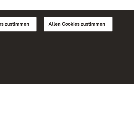
es zustimmen
Allen Cookies zustimmen
d Gärten
Weiteres
Portal
Monumente
Besuchen Sie uns auf Facebook
Besuchen Sie uns auf Instagram
Besuchen Sie uns auf Youtube
Lernen Sie unsere Apps kennen
iheit
Google Play Store