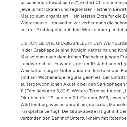
bisschendurchwachsen ist“, erklärt Christiane Grau
jeweils mit lokalen und regionalen Partnern Bewir
Mausoleum organisiert – ein letztes Extra für die
Winterpause – da wollen wir vorher noch die schö
auf der Grabkapelle auf dem Württemberg endet am 
DIE KÖNIGLICHE GRABKAPELLE IN DEN WEINBERG
In der Grabkapelle sind Königin Katharina und Kön
Mausoleum nach dem frühen Tod seiner jungen Frau
Landwirtschaft. Er war es, der im 19. Jahrhundert
Weinkultur sorgte. Unter anderem führte er den Rie
sind am Wochenende regulär geöffnet. Der Eintritt i
außergewöhnlichen Akustik bei den Sarkophagen vo
€ (Familienkarte 6,30 €. Weitere Termine für den 
Oktober: der 23. und der 30. Oktober 2016, jeweils 
Württemberg weisen darauf hin, dass das Mausoleu
Parkplätze verfügt. Die Grabkapelle ist gut mit de
verbinden den Bahnhof Untertürkheim mit Rotenbe