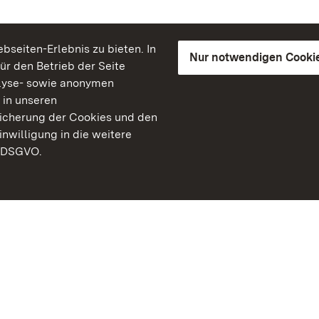
seiten-Erlebnis zu bieten. In
Nur notwendigen Cooki
für den Betrieb der Seite
lyse- sowie anonymen
 in unseren
peicherung der Cookies und den
inwilligung in die weitere
) DSGVO.
Staatliche Schlösser un
Baden-Württemberg
Kontakt
FAQ
Impressum
Datenschutz
Gebärdensprache
Leichte Sprache
Erklärung zur Barrierefre