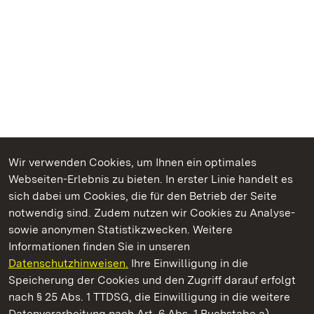
Wir verwenden Cookies, um Ihnen ein optimales
Webseiten-Erlebnis zu bieten. In erster Linie handelt es
Kommen. Staunen. Genießen.
sich dabei um Cookies, die für den Betrieb der Seite
notwendig sind. Zudem nutzen wir Cookies zu Analyse-
sowie anonymen Statistikzwecken. Weitere
Informationen finden Sie in unseren
Datenschutzhinweisen.
Ihre Einwilligung in die
Staatliche Schlösser und Gärten Baden‑Württemberg
Speicherung der Cookies und den Zugriff darauf erfolgt
nach § 25 Abs. 1 TTDSG, die Einwilligung in die weitere
Staatliche Schlösser und Gärten Baden-Württemberg
Datenverarbeitung nach Art. 6 Abs. 1 Buchstabe a)